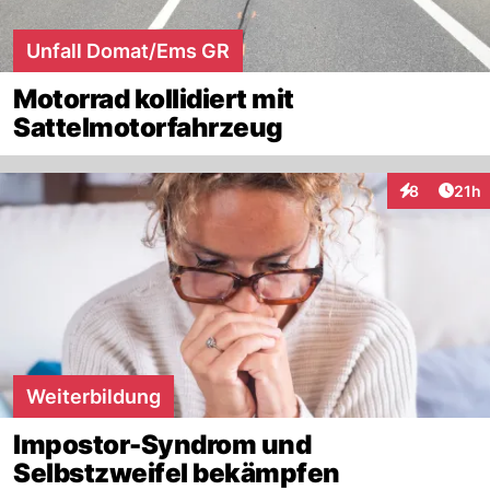
Unfall Domat/Ems GR
Motorrad kollidiert mit
Sattelmotorfahrzeug
Artik
8
21h
Interaktione
Weiterbildung
Impostor-Syndrom und
Selbstzweifel bekämpfen