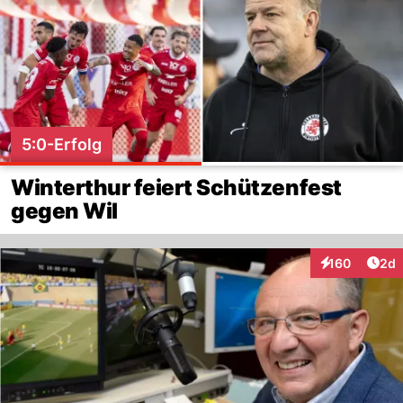
5:0-Erfolg
Winterthur feiert Schützenfest
gegen Wil
Arti
160
2d
Interaktionen