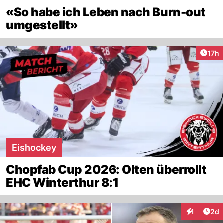
«So habe ich Leben nach Burn-out
umgestellt»
Artik
17h
Eishockey
Chopfab Cup 2026: Olten überrollt
EHC Winterthur 8:1
Arti
1
2d
Interaktion