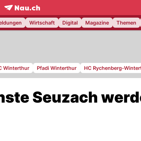
frontpage.
NAU.ch
meldungen
Wirtschaft
Digital
Magazine
Themen
C Winterthur
Pfadi Winterthur
HC Rychenberg-Winter
enste Seuzach wer