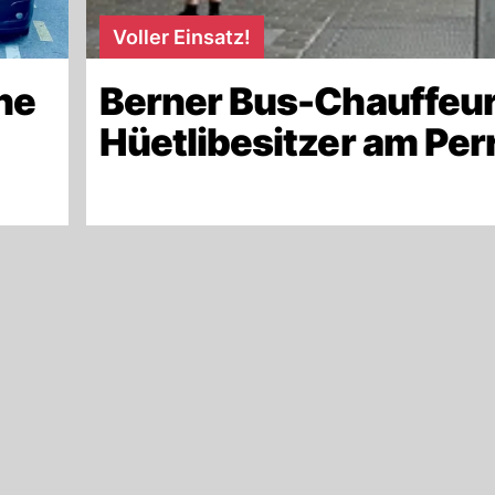
Voller Einsatz!
ne
Berner Bus-Chauffeur
Hüetlibesitzer am Per