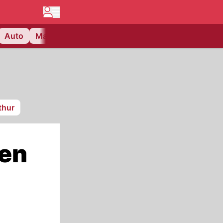
Auto
Matchcenter
Videos
Nau Plus
Lifestyle
thur
den