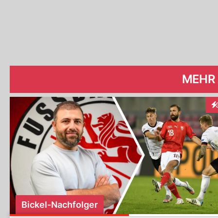
MEHR
In
Bickel-Nachfolger