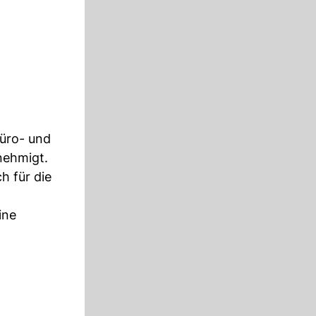
Büro- und
nehmigt.
h für die
ine