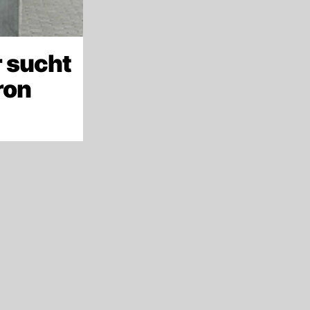
 sucht
ron