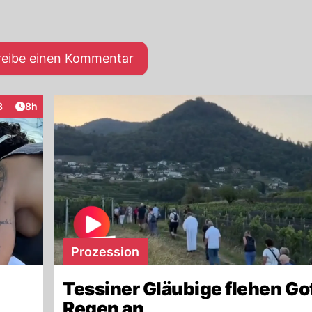
reibe einen Kommentar
Artikel veröffentlicht:
8
8h
raktionen
Prozession
Tessiner Gläubige flehen Go
Regen an