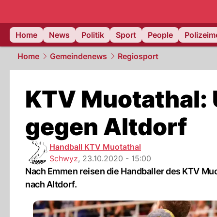
Home
News
Politik
Sport
People
Polizei
Home
Gemeindenews
Regiosport
KTV Muotathal:
gegen Altdorf
Handball KTV Muotathal
Schwyz
,
23.10.2020 - 15:00
Nach Emmen reisen die Handballer des KTV Mu
nach Altdorf.