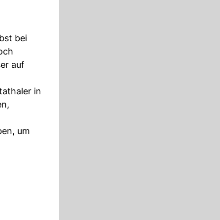
bst bei
noch
er auf
tathaler in
en,
eben, um