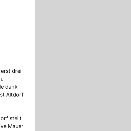
erst drei
n.
de dank
st Altdorf
rf stellt
ive Mauer