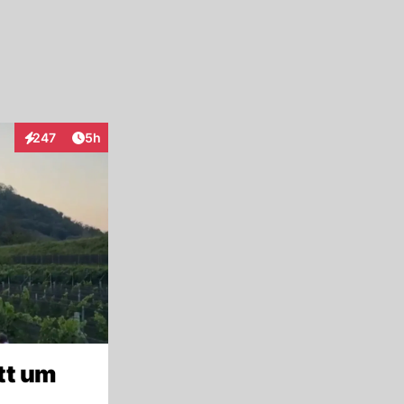
Artikel veröffentlicht:
247
5h
Interaktionen
tt um