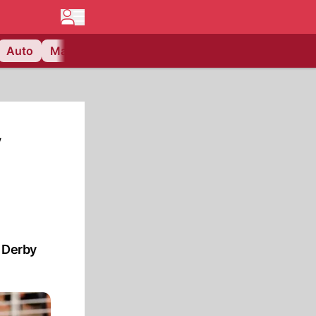
Auto
Matchcenter
Videos
Nau Plus
Lifestyle
y
 Derby