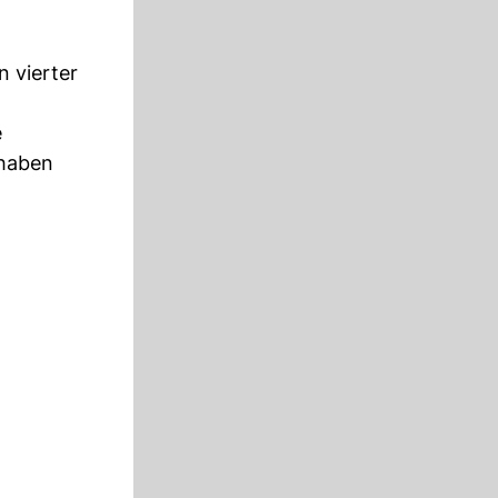
n vierter
e
 haben