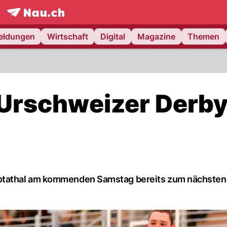
frontpage.
NAU.ch
meldungen
Wirtschaft
Digital
Magazine
Themen
 Urschweizer Derb
otathal am kommenden Samstag bereits zum nächsten