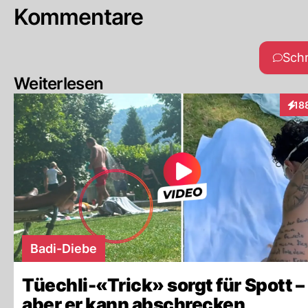
Kommentare
Sch
Weiterlesen
18
Inte
Badi-Diebe
Tüechli-«Trick» sorgt für Spott –
aber er kann abschrecken