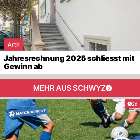
Arth
Jahresrechnung 2025 schliesst mit
Gewinn ab
MEHR AUS SCHWYZ
Arti
2d