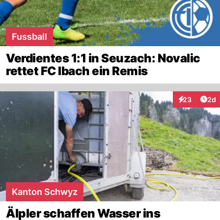
Fussball
Verdientes 1:1 in Seuzach: Novalic
rettet FC Ibach ein Remis
Arti
23
2d
Interaktionen
Kanton Schwyz
Älpler schaffen Wasser ins