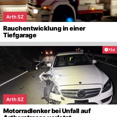
Arth SZ
Rauchentwicklung in einer
Tiefgarage
Artik
75d
Arth SZ
Motorradlenker bei Unfall auf