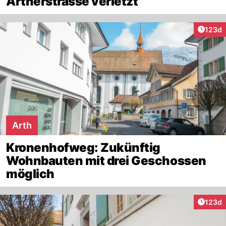
Artherstrasse verletzt
Artike
123d
Arth
Kronenhofweg: Zukünftig
Wohnbauten mit drei Geschossen
möglich
Artike
123d