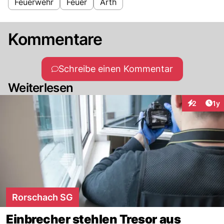
Feuerwehr
Feuer
Arth
Kommentare
Schreibe einen Kommentar
Weiterlesen
Art
2
1y
Interaktion
Rorschach SG
Einbrecher stehlen Tresor aus