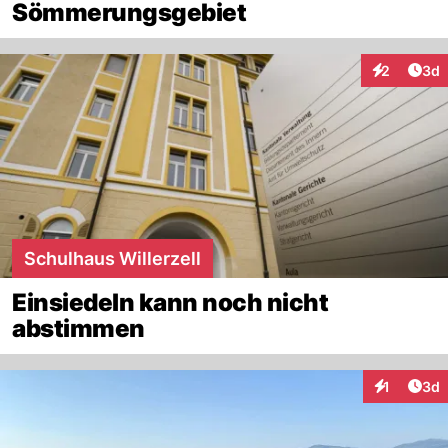
Sömmerungsgebiet
Arti
2
3d
Interaktion
Schulhaus Willerzell
Einsiedeln kann noch nicht
abstimmen
Arti
1
3d
Interaktion