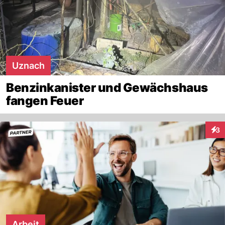
Uznach
Benzinkanister und Gewächshaus
fangen Feuer
3
Inte
Arbeit