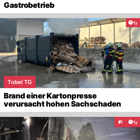
Gastrobetrieb
Art
1y
Tobel TG
Brand einer Kartonpresse
verursacht hohen Sachschaden
Art
1
1y
Interaktion