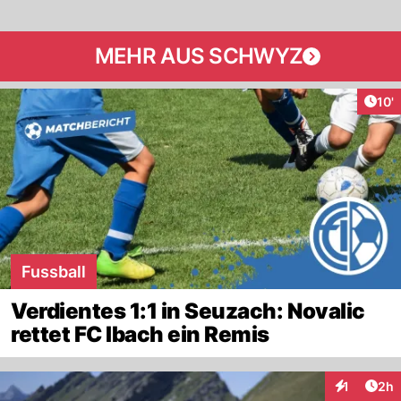
MEHR AUS SCHWYZ
Arti
10'
Fussball
Verdientes 1:1 in Seuzach: Novalic
rettet FC Ibach ein Remis
Arti
1
2h
Interaktion