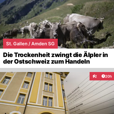
St. Gallen / Amden SG
Die Trockenheit zwingt die Älpler in
der Ostschweiz zum Handeln
Artik
2
20h
Interaktionen