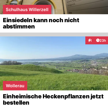
Schulhaus Willerzell
Einsiedeln kann noch nicht
abstimmen
Artik
1
23h
Interaktione
Wollerau
Einheimische Heckenpflanzen jetzt
bestellen