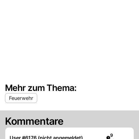
Mehr zum Thema:
Feuerwehr
Kommentare
Artikel veröff
9
User #6176 (nicht angemeldet)