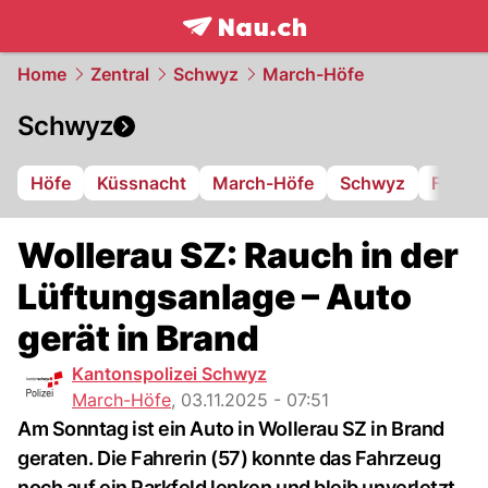
frontpage.
NAU.ch
Home
Zentral
Schwyz
March-Höfe
Schwyz
Höfe
Küssnacht
March-Höfe
Schwyz
FC Iba
Wollerau SZ: Rauch in der
Lüftungsanlage – Auto
gerät in Brand
Kantonspolizei Schwyz
March-Höfe
,
03.11.2025 - 07:51
Am Sonntag ist ein Auto in Wollerau SZ in Brand
geraten. Die Fahrerin (57) konnte das Fahrzeug
noch auf ein Parkfeld lenken und bleib unverletzt.