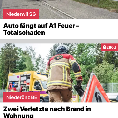
Niederwil SG
Auto fängt auf A1 Feuer –
Totalschaden
Artikel
280d
Niederönz BE
Zwei Verletzte nach Brand in
Wohnung