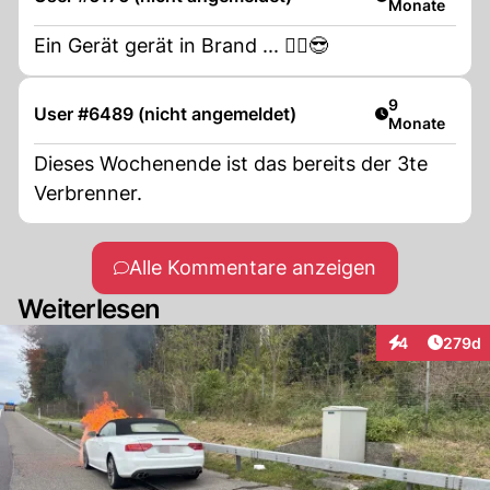
Monate
Ein Gerät gerät in Brand ... 🙋‍♂️😎
Artikel veröff
9
User #6489 (nicht angemeldet)
Monate
Dieses Wochenende ist das bereits der 3te
Verbrenner.
Alle Kommentare anzeigen
Weiterlesen
Artike
4
279d
Interaktionen