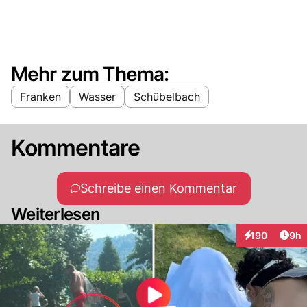
Mehr zum Thema:
Franken
Wasser
Schübelbach
Kommentare
Schreibe einen Kommentar
Weiterlesen
Arti
190
9h
Interaktionen