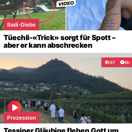
Badi-Diebe
Tüechli-«Trick» sorgt für Spott –
aber er kann abschrecken
Arti
257
6h
Interaktionen
Prozession
Tessiner Gläubige flehen Gott um