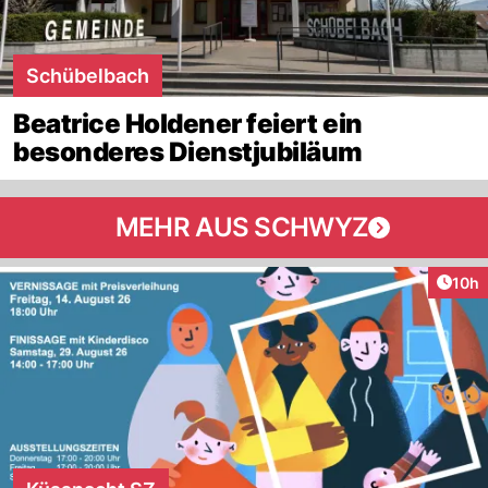
Schübelbach
Beatrice Holdener feiert ein
besonderes Dienstjubiläum
MEHR AUS SCHWYZ
Artik
10h