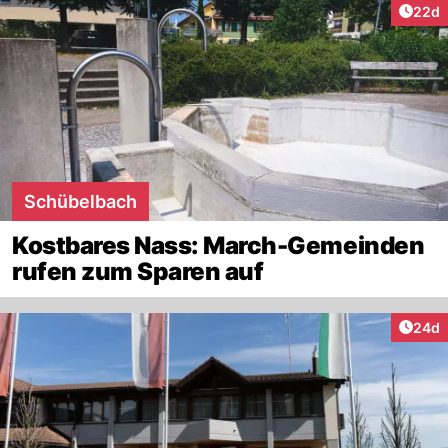
Artik
22d
Schübelbach
Kostbares Nass: March-Gemeinden
rufen zum Sparen auf
Artik
24d