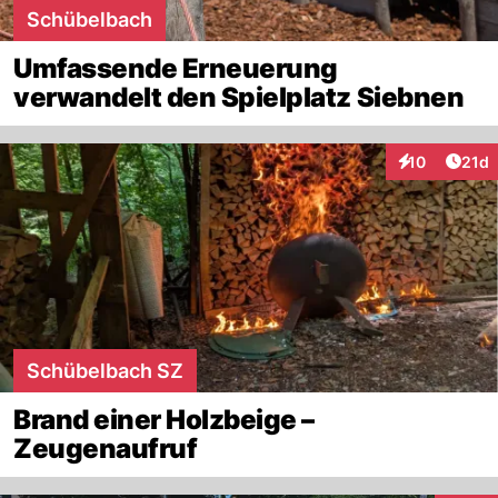
Schübelbach
Umfassende Erneuerung
verwandelt den Spielplatz Siebnen
Artik
10
21d
Interaktionen
Schübelbach SZ
Brand einer Holzbeige –
Zeugenaufruf