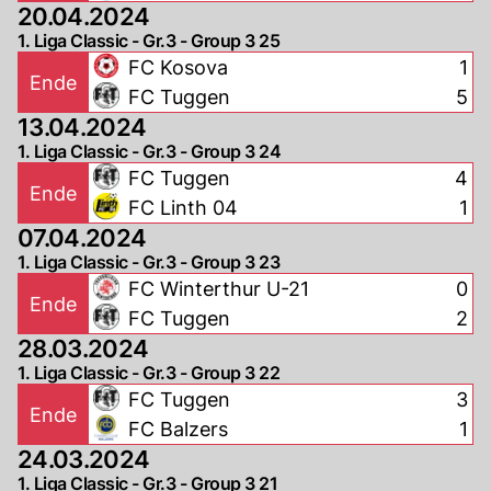
21
20.04.2024
1. Liga Classic - Gr.3 - Group 3 25
FC Kosova
1
Ende
FC Tuggen
5
13.04.2024
1. Liga Classic - Gr.3 - Group 3 24
FC Tuggen
4
Ende
FC Linth 04
1
07.04.2024
1. Liga Classic - Gr.3 - Group 3 23
FC Winterthur U-21
0
Ende
FC Tuggen
2
28.03.2024
1. Liga Classic - Gr.3 - Group 3 22
FC Tuggen
3
Ende
FC Balzers
1
24.03.2024
1. Liga Classic - Gr.3 - Group 3 21