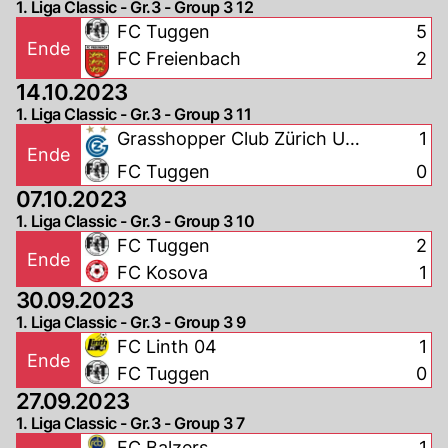
1. Liga Classic - Gr.3 - Group 3 12
FC Tuggen
5
Ende
FC Freienbach
2
14.10.2023
1. Liga Classic - Gr.3 - Group 3 11
Grasshopper Club Zürich U-
1
Ende
21
FC Tuggen
0
07.10.2023
1. Liga Classic - Gr.3 - Group 3 10
FC Tuggen
2
Ende
FC Kosova
1
30.09.2023
1. Liga Classic - Gr.3 - Group 3 9
FC Linth 04
1
Ende
FC Tuggen
0
27.09.2023
1. Liga Classic - Gr.3 - Group 3 7
FC Balzers
1