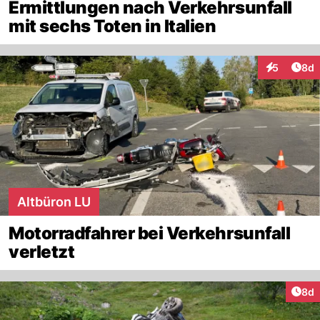
Ermittlungen nach Verkehrsunfall
mit sechs Toten in Italien
Arti
5
8d
Interaktion
Altbüron LU
Motorradfahrer bei Verkehrsunfall
verletzt
Arti
8d