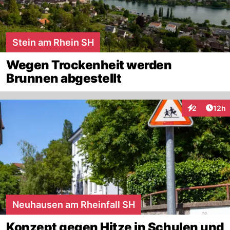
Stein am Rhein SH
Wegen Trockenheit werden
Brunnen abgestellt
Artik
2
12h
Interaktione
Neuhausen am Rheinfall SH
Konzept gegen Hitze in Schulen und