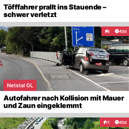
Töfffahrer prallt ins Stauende –
schwer verletzt
Artik
8
40d
Interaktionen
Netstal GL
Autofahrer nach Kollision mit Mauer
und Zaun eingeklemmt
Artik
11
40d
Interaktionen