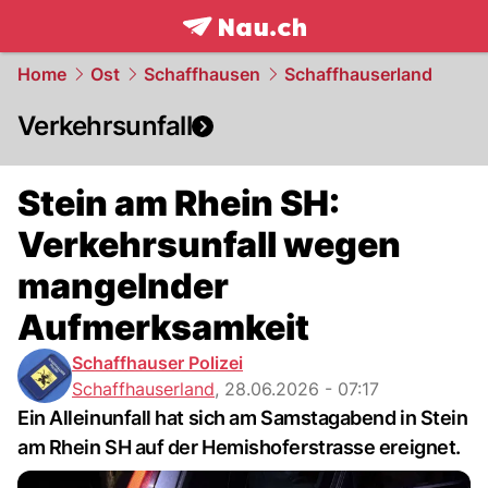
frontpage.
NAU.ch
Home
Ost
Schaffhausen
Schaffhauserland
Verkehrsunfall
Stein am Rhein SH:
Verkehrsunfall wegen
mangelnder
Aufmerksamkeit
Schaffhauser Polizei
Schaffhauserland
,
28.06.2026 - 07:17
Ein Alleinunfall hat sich am Samstagabend in Stein
am Rhein SH auf der Hemishoferstrasse ereignet.