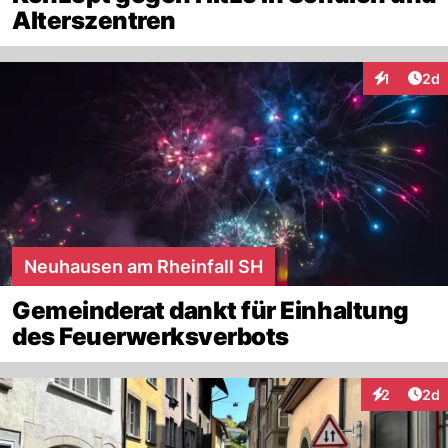
Alterszentren
Arti
1
2d
Interaktion
Neuhausen am Rheinfall SH
Gemeinderat dankt für Einhaltung
des Feuerwerksverbots
Arti
2
2d
Interaktion