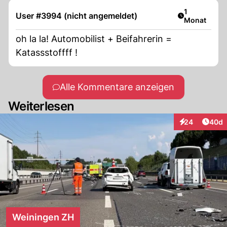
Artikel veröf
1
User #3994 (nicht angemeldet)
Monat
oh la la! Automobilist + Beifahrerin =
Katassstoffff !
Alle Kommentare anzeigen
Weiterlesen
Artik
24
40d
Interaktionen
Weiningen ZH