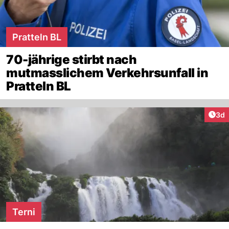
Pratteln BL
70-jährige stirbt nach
mutmasslichem Verkehrsunfall in
Pratteln BL
Arti
3d
Terni