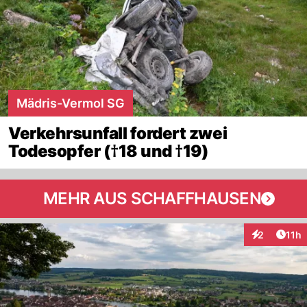
Mädris-Vermol SG
Verkehrsunfall fordert zwei
Todesopfer (†18 und †19)
MEHR AUS SCHAFFHAUSEN
Artik
2
11h
Interaktione