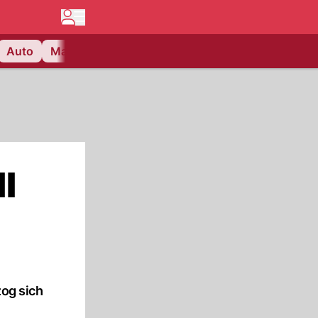
Auto
Matchcenter
Videos
Nau Plus
Lifestyle
l
zog sich