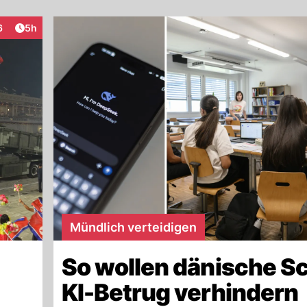
Artikel veröffentlicht:
6
5h
raktionen
Mündlich verteidigen
So wollen dänische S
KI-Betrug verhindern