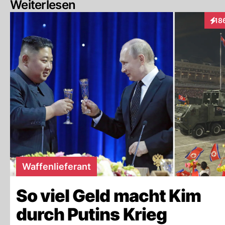
Weiterlesen
18
Inte
Waffenlieferant
So viel Geld macht Kim
durch Putins Krieg