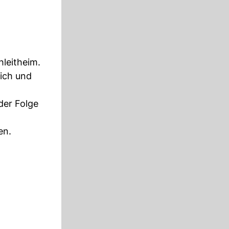
leitheim.
ich und
der Folge
en.