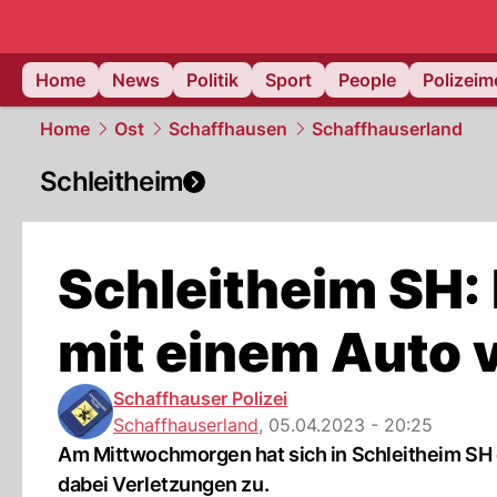
Home
News
Politik
Sport
People
Polizei
Home
Ost
Schaffhausen
Schaffhauserland
Schleitheim
Schleitheim SH: 
mit einem Auto v
Schaffhauser Polizei
Schaffhauserland
,
05.04.2023 - 20:25
Am Mittwochmorgen hat sich in Schleitheim SH ei
dabei Verletzungen zu.