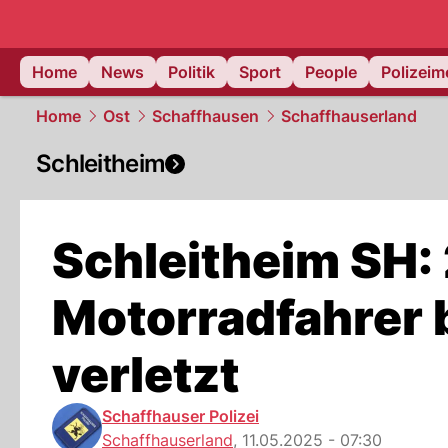
Home
News
Politik
Sport
People
Polizei
Home
Ost
Schaffhausen
Schaffhauserland
Schleitheim
Schleitheim SH:
Motorradfahrer b
verletzt
Schaffhauser Polizei
Schaffhauserland
,
11.05.2025 - 07:30