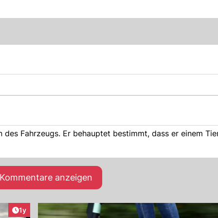
en des Fahrzeugs. Er behauptet bestimmt, dass er einem Tie
e Kommentare anzeigen
Artikel veröffentlicht:
1y