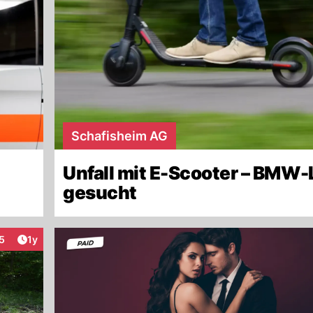
Schafisheim AG
Unfall mit E-Scooter – BMW
gesucht
Artikel veröffentlicht:
5
1y
nteraktionen