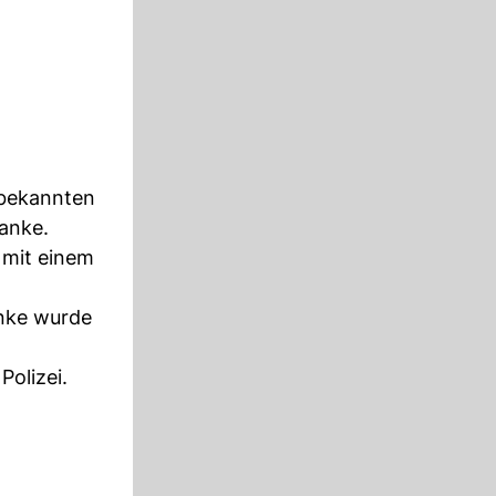
nbekannten
lanke.
e mit einem
anke wurde
Polizei.