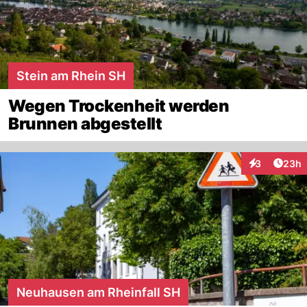
Stein am Rhein SH
Wegen Trockenheit werden
Brunnen abgestellt
Artik
3
23h
Interaktionen
Neuhausen am Rheinfall SH