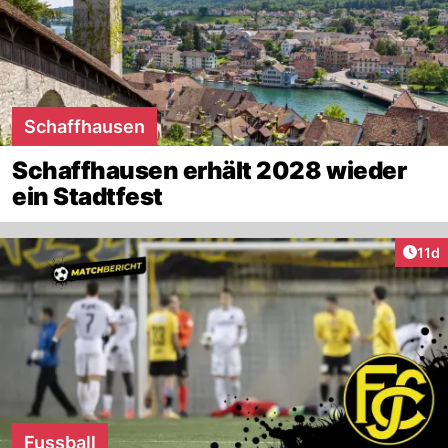
Schaffhausen
Schaffhausen erhält 2028 wieder
ein Stadtfest
Artik
11d
Fussball