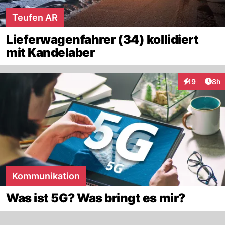
Teufen AR
Lieferwagenfahrer (34) kollidiert
mit Kandelaber
Arti
19
8h
Interaktione
Kommunikation
Was ist 5G? Was bringt es mir?