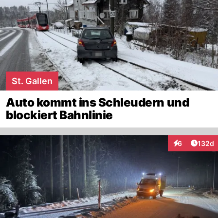
St. Gallen
Auto kommt ins Schleudern und
blockiert Bahnlinie
Artike
6
132d
Interaktionen