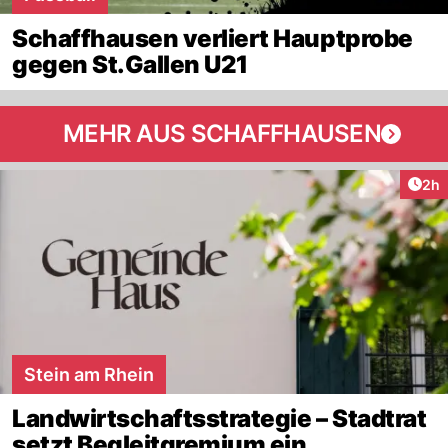
Schaffhausen verliert Hauptprobe
gegen St.Gallen U21
MEHR AUS SCHAFFHAUSEN
Arti
2h
Stein am Rhein
Landwirtschaftsstrategie – Stadtrat
setzt Begleitgremium ein