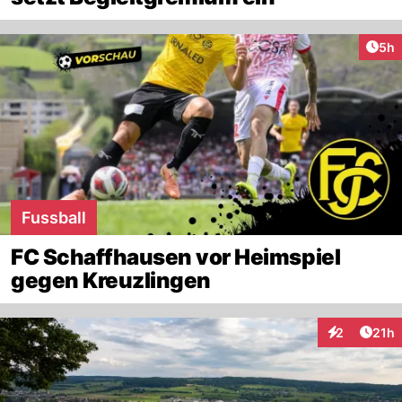
Arti
5h
Fussball
FC Schaffhausen vor Heimspiel
gegen Kreuzlingen
Artik
2
21h
Interaktione