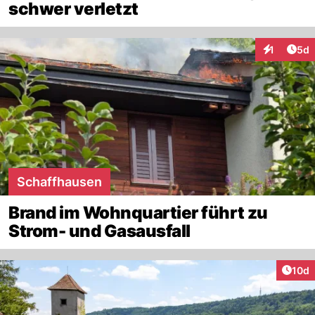
schwer verletzt
Arti
1
5d
Interaktion
Schaffhausen
Brand im Wohnquartier führt zu
Strom- und Gasausfall
Artik
10d