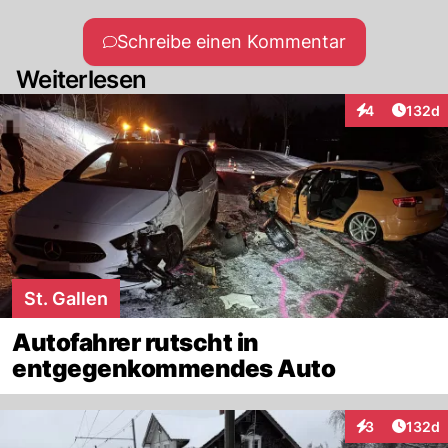
Schreibe einen Kommentar
Weiterlesen
Artike
4
132d
Interaktionen
St. Gallen
Autofahrer rutscht in
entgegenkommendes Auto
Artike
3
132d
Interaktionen