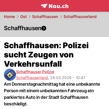
frontpage.
NAU.ch
Home
Ost
Schaffhausen
Schaffhauserland
Schaffhausen
Schaffhausen: Polizei
sucht Zeugen von
Verkehrsunfall
Schaffhauser Polizei
Schaffhauserland
,
28.03.2026 - 10:47
Am Donnerstagnachmittag hat eine unbekannte
Person mit einem unbekannten Fahrzeug ein
parkiertes Auto in der Stadt Schaffhausen
beschädigt.