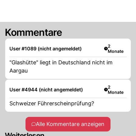
Kommentare
Artikel veröff
2
User #1089 (nicht angemeldet)
Monate
"Glashütte" liegt in Deutschland nicht im
Aargau
Artikel veröff
2
User #4944 (nicht angemeldet)
Monate
Schweizer Führerscheinprüfung?
Alle Kommentare anzeigen
Weiterlesen