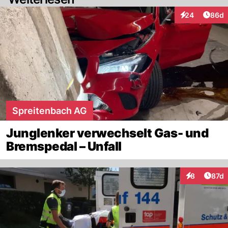
Artik
24
86d
Interaktionen
Spreitenbach AG
Junglenker verwechselt Gas- und
Bremspedal – Unfall
Artik
8
87d
Interaktione