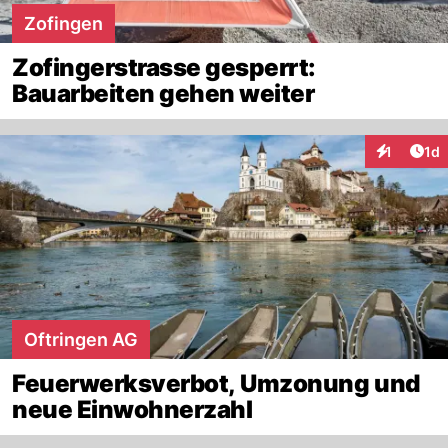
Zofingen
Zofingerstrasse gesperrt:
Bauarbeiten gehen weiter
Art
1
1d
Interaktion
Oftringen AG
Feuerwerksverbot, Umzonung und
neue Einwohnerzahl