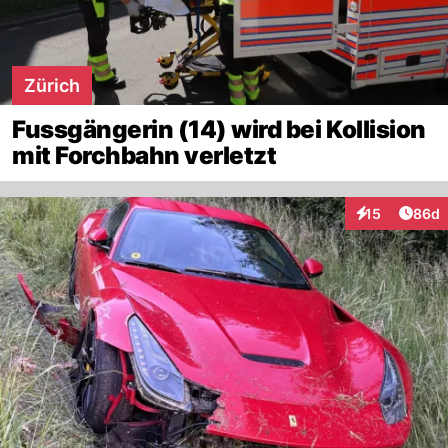
Zürich
Fussgängerin (14) wird bei Kollision
mit Forchbahn verletzt
Artik
15
86d
Interaktionen