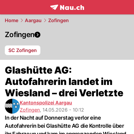
frontpage.
NAU.ch
Home
Aargau
Zofingen
Zofingen
SC Zofingen
Glashütte AG:
Autofahrerin landet im
Wiesland – drei Verletzte
Kantonspolizei Aargau
Zofingen
,
14.05.2026 - 10:12
In der Nacht auf Donnerstag verlor eine
Autofahrerin bei Glashütte AG die Kontrolle über
ihr Fahrzeug und kam im angrenzenden Wiesland