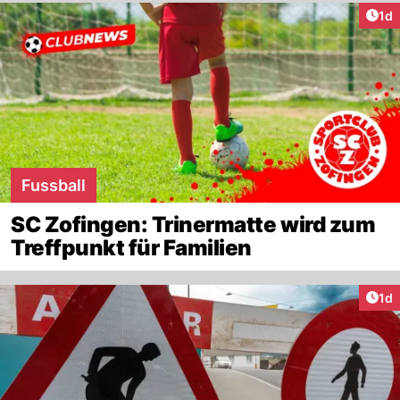
Art
1d
Fussball
SC Zofingen: Trinermatte wird zum
Treffpunkt für Familien
Art
1d