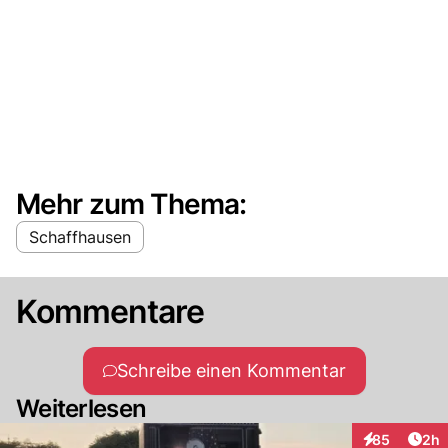
Mehr zum Thema:
Schaffhausen
Kommentare
Schreibe einen Kommentar
Weiterlesen
Arti
85
2h
Interaktionen