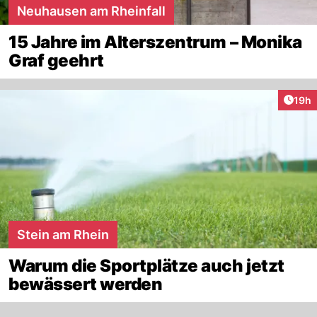
Neuhausen am Rheinfall
15 Jahre im Alterszentrum – Monika
Graf geehrt
Artik
19h
Stein am Rhein
Warum die Sportplätze auch jetzt
bewässert werden