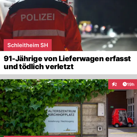
Schleitheim SH
91-Jährige von Lieferwagen erfasst
und tödlich verletzt
Artik
2
19h
Interaktione