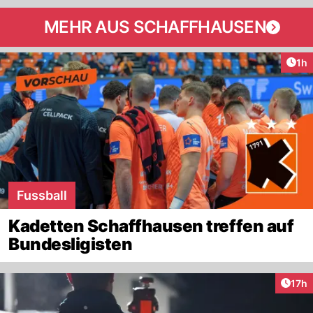
MEHR AUS SCHAFFHAUSEN
Art
1h
Fussball
Kadetten Schaffhausen treffen auf
Bundesligisten
Artik
17h