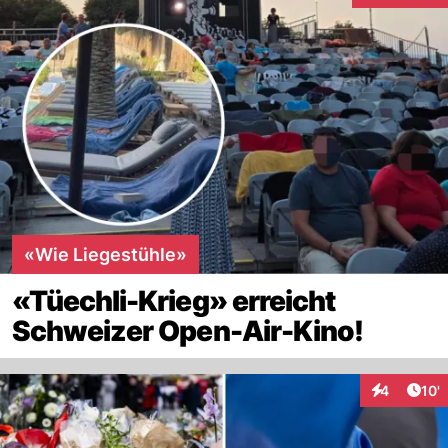
«Wie Liegestühle»
«Tüechli-Krieg» erreicht
Schweizer Open-Air-Kino!
Arti
4
10'
Interaktion