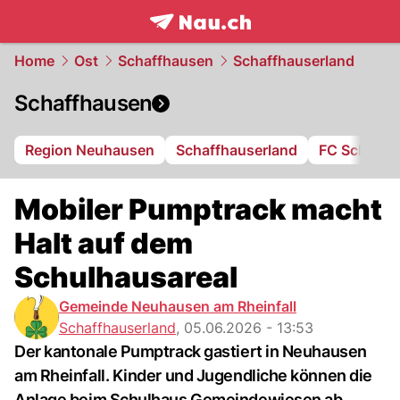
frontpage.
NAU.ch
Home
Ost
Schaffhausen
Schaffhauserland
Schaffhausen
Region Neuhausen
Schaffhauserland
FC Schaffh
Mobiler Pumptrack macht
Halt auf dem
Schulhausareal
Gemeinde Neuhausen am Rheinfall
Schaffhauserland
,
05.06.2026 - 13:53
Der kantonale Pumptrack gastiert in Neuhausen
am Rheinfall. Kinder und Jugendliche können die
Anlage beim Schulhaus Gemeindewiesen ab