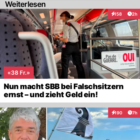
Weiterlesen
Arti
158
2h
Interaktionen
«38 Fr.»
Nun macht SBB bei Falschsitzern
ernst – und zieht Geld ein!
Arti
190
7h
Interaktionen