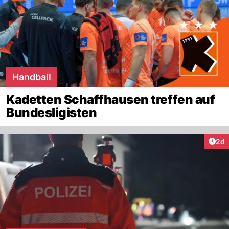
Handball
Kadetten Schaffhausen treffen auf
Bundesligisten
Arti
2d