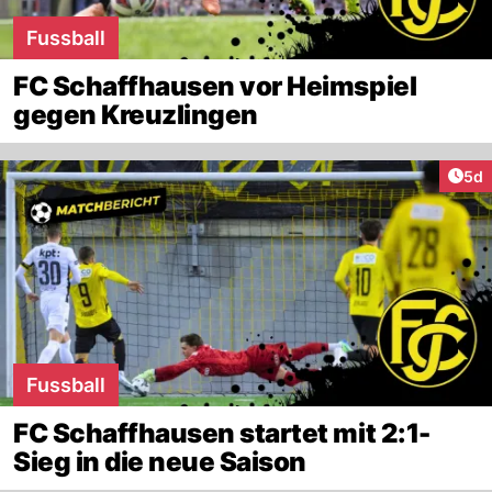
Fussball
FC Schaffhausen vor Heimspiel
gegen Kreuzlingen
Arti
5d
Fussball
FC Schaffhausen startet mit 2:1-
Sieg in die neue Saison