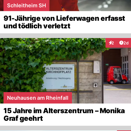
Schleitheim SH
91-Jährige von Lieferwagen erfasst
und tödlich verletzt
Arti
2
2d
Interaktion
Neuhausen am Rheinfall
15 Jahre im Alterszentrum – Monika
Graf geehrt