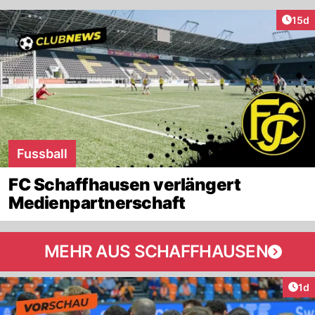
Artik
15d
Fussball
FC Schaffhausen verlängert
Medienpartnerschaft
MEHR AUS SCHAFFHAUSEN
Art
1d