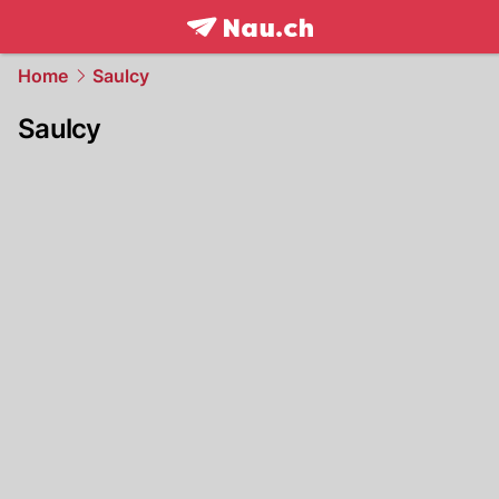
frontpage.
NAU.ch
Home
Saulcy
Saulcy