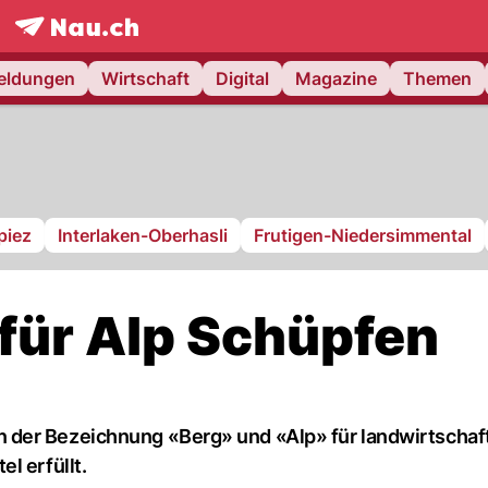
frontpage.
NAU.ch
meldungen
Wirtschaft
Digital
Magazine
Themen
piez
Interlaken-Oberhasli
Frutigen-Niedersimmental
 für Alp Schüpfen
der Bezeichnung «Berg» und «Alp» für landwirtschaft
l erfüllt.