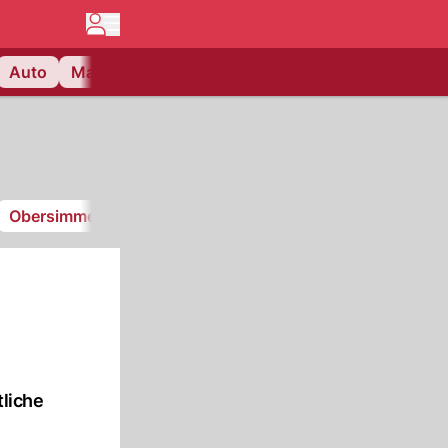
Auto
Matchcenter
Videos
Nau Plus
Lifestyle
Obersimmental-Saanenland
FC Thun Berner Oberland
liche