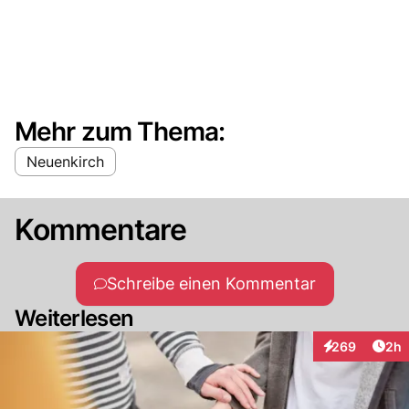
Mehr zum Thema:
Neuenkirch
Kommentare
Schreibe einen Kommentar
Weiterlesen
Arti
269
2h
Interaktionen