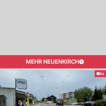
MEHR NEUENKIRCH
Arti
6d