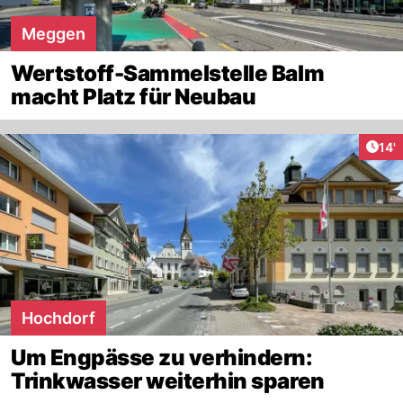
Meggen
Wertstoff-Sammelstelle Balm
macht Platz für Neubau
Arti
14'
Hochdorf
Um Engpässe zu verhindern:
Trinkwasser weiterhin sparen