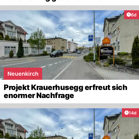
Arti
6d
Neuenkirch
Projekt Krauerhusegg erfreut sich
enormer Nachfrage
Artik
14d