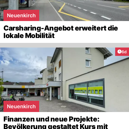
Neuenkirch
Carsharing-Angebot erweitert die
lokale Mobilität
Arti
6d
Neuenkirch
Finanzen und neue Projekte:
Bevölkerung gestaltet Kurs mit