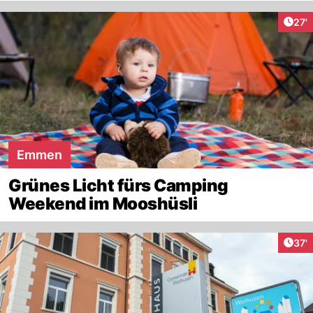
Arti
27'
Emmen
Grünes Licht fürs Camping
Weekend im Mooshüsli
Arti
37'