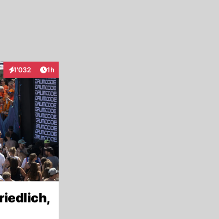
Artikel veröffentlicht:
1'032
1h
Interaktionen
riedlich,