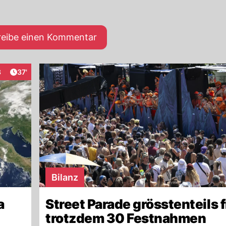
reibe einen Kommentar
Artikel veröffentlicht:
8
37'
raktionen
Bilanz
a
Street Parade grösstenteils f
trotzdem 30 Festnahmen