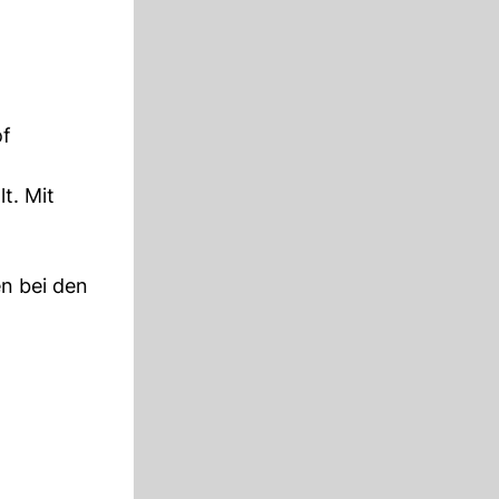
of
t. Mit
en bei den