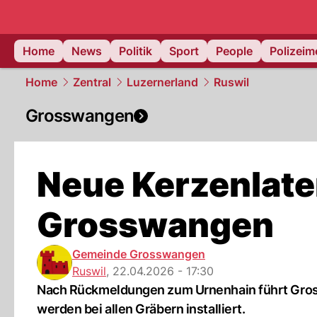
Home
News
Politik
Sport
People
Polizei
Home
Zentral
Luzernerland
Ruswil
Grosswangen
Neue Kerzenlate
Grosswangen
Gemeinde Grosswangen
Ruswil
,
22.04.2026 - 17:30
Nach Rückmeldungen zum Urnenhain führt Gros
werden bei allen Gräbern installiert.