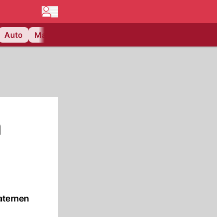
Auto
Matchcenter
Videos
Nau Plus
Lifestyle
n
aternen