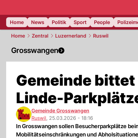
Home
News
Politik
Sport
People
Polizei
Home
Zentral
Luzernerland
Ruswil
Grosswangen
Gemeinde bittet
Linde-Parkplätz
Gemeinde Grosswangen
Ruswil
,
25.03.2026 - 18:16
In Grosswangen sollen Besucherparkplätze bei
Mobilitätseinschränkungen und Abholsituatione