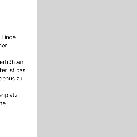
 Linde
ner
 erhöhten
er ist das
dehus zu
enplatz
ene