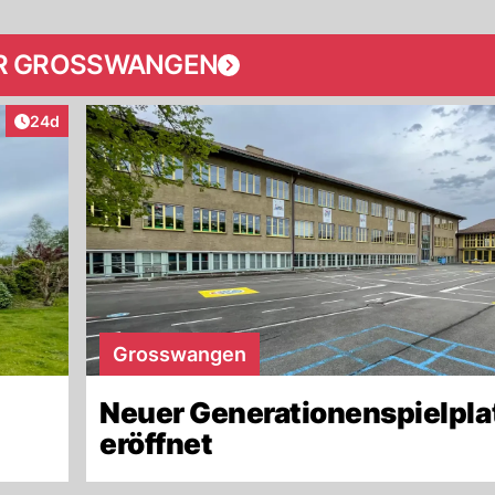
R GROSSWANGEN
Artikel veröffentlicht:
24d
Grosswangen
Neuer Generationenspielpla
eröffnet