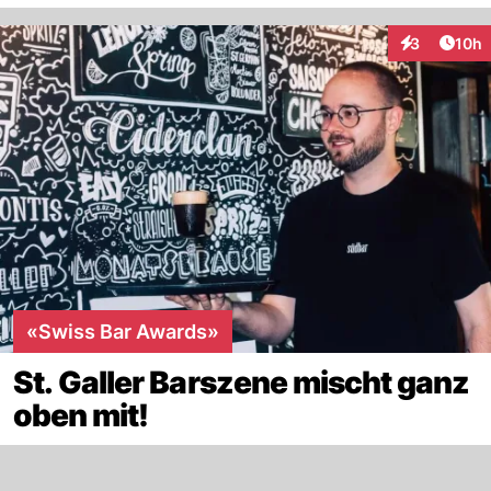
Artik
3
10h
Interaktione
«Swiss Bar Awards»
St. Galler Barszene mischt ganz
oben mit!