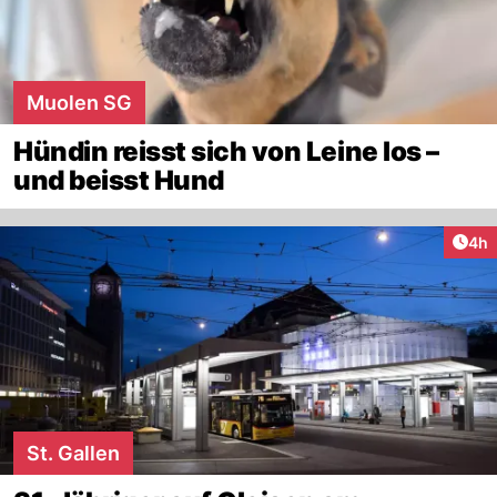
Muolen SG
Hündin reisst sich von Leine los –
und beisst Hund
Arti
4h
St. Gallen