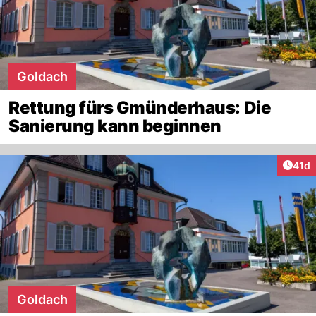
Goldach
Rettung fürs Gmünderhaus: Die
Sanierung kann beginnen
Artik
41d
Goldach