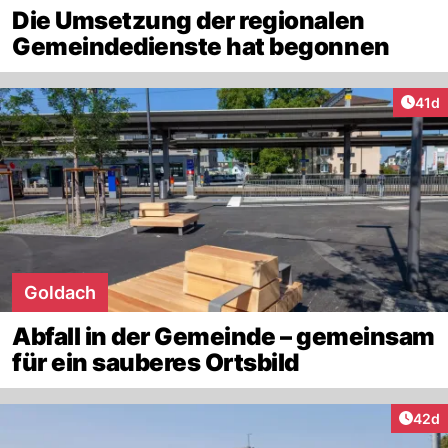
Die Umsetzung der regionalen
Gemeindedienste hat begonnen
Artik
41d
Goldach
Abfall in der Gemeinde – gemeinsam
für ein sauberes Ortsbild
Artik
42d