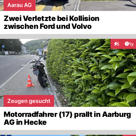
Aarau AG
Zwei Verletzte bei Kollision
zwischen Ford und Volvo
Art
5
1y
Interaktion
Zeugen gesucht
Motorradfahrer (17) prallt in Aarburg
AG in Hecke