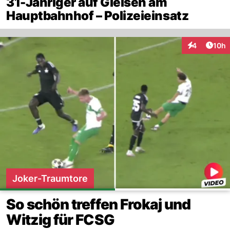
31-Jähriger auf Gleisen am
Hauptbahnhof – Polizeieinsatz
Artik
4
10h
Interaktione
Joker-Traumtore
So schön treffen Frokaj und
Witzig für FCSG