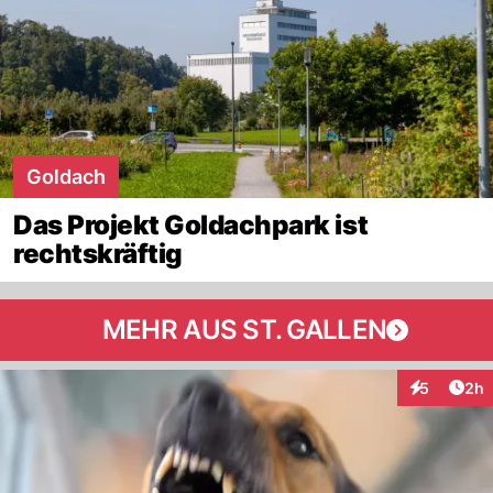
Goldach
Das Projekt Goldachpark ist
rechtskräftig
MEHR AUS ST. GALLEN
Arti
5
2h
Interaktion