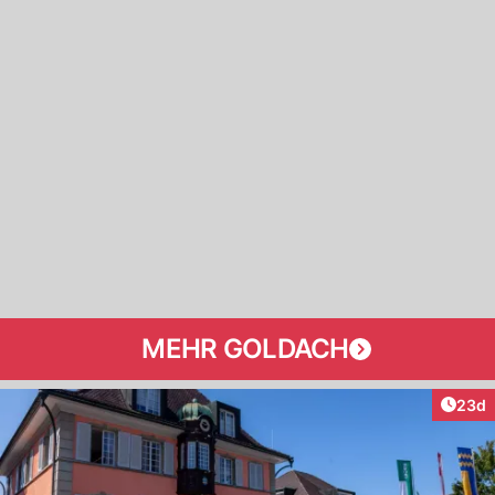
MEHR GOLDACH
Artik
23d