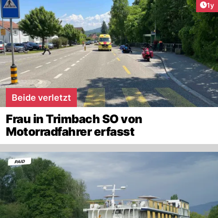
Art
1y
Beide verletzt
Frau in Trimbach SO von
Motorradfahrer erfasst