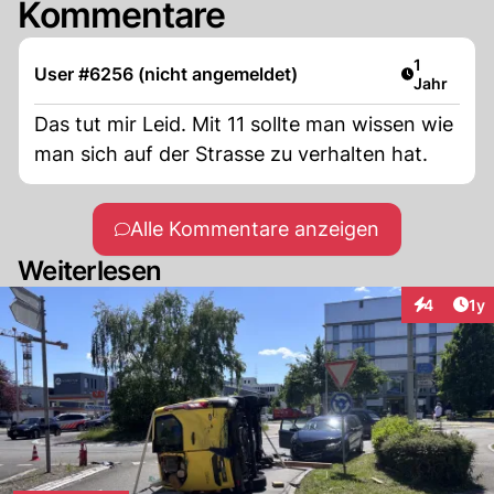
Kommentare
Artikel ver
1
User #6256 (nicht angemeldet)
Jahr
Das tut mir Leid. Mit 11 sollte man wissen wie
man sich auf der Strasse zu verhalten hat.
Alle Kommentare anzeigen
Weiterlesen
Art
4
1y
Interaktion