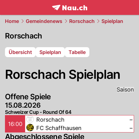
frontpage.
NAU.ch
Home
Gemeindenews
Rorschach
Spielplan
Rorschach
Übersicht
Spielplan
Tabelle
Rorschach Spielplan
Saison
Offene Spiele
15.08.2026
Schweizer Cup - Round Of 64
Rorschach
–
16:00
FC Schaffhausen
–
Abgeschlossene Spiele