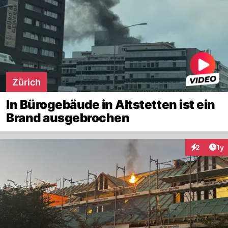
Zürich
In Bürogebäude in Altstetten ist ein
Brand ausgebrochen
Art
2
1y
Interaktion