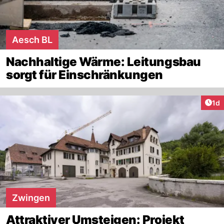
Aesch BL
Nachhaltige Wärme: Leitungsbau
sorgt für Einschränkungen
Art
1d
Zwingen
Attraktiver Umsteigen: Projekt