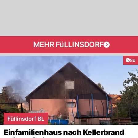
MEHR FüLLINSDORF
Arti
8d
Füllinsdorf BL
Einfamilienhaus nach Kellerbrand