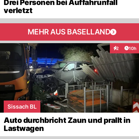
Drei Personen bei Auffahrunfall
verletzt
MEHR AUS BASELLAND
Artik
2
10h
Interaktione
Sissach BL
Auto durchbricht Zaun und prallt in
Lastwagen