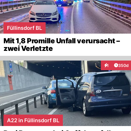
Füllinsdorf BL
Mit 1,8 Promille Unfall verursacht –
zwei Verletzte
Artikel
1
350d
Interaktionen
A22 in Füllinsdorf BL