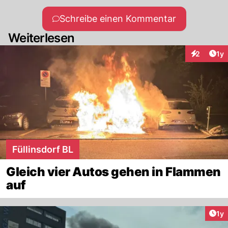
Schreibe einen Kommentar
Weiterlesen
Art
2
1y
Interaktion
Füllinsdorf BL
Gleich vier Autos gehen in Flammen
auf
Art
1y