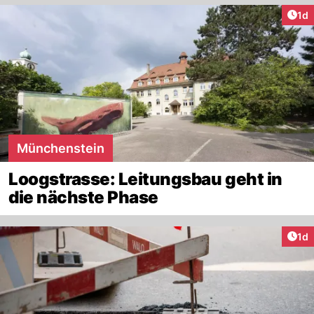
Art
1d
Münchenstein
Loogstrasse: Leitungsbau geht in
die nächste Phase
Art
1d