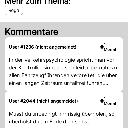
Mehr zum Thema:
Rega
Kommentare
Artikel veröf
1
User #1296 (nicht angemeldet)
Monat
In der Verkehrspsychologie spricht man von
der Kontrollillusion, die sich leider bei nahezu
allen Fahrzeugführenden verbreitet, die über
einen langen Zeitraum unfallfrei fuhren.
Somit hat man die Meinung verinnerlicht,
dass man alles immer und jederzeit unter
Artikel veröf
1
User #2044 (nicht angemeldet)
Monat
Kontrolle hat, und sich keine Sorgen um die
eigene Fahrweise machen muss. Mit dieser
Musst du unbedingt hirnrissig überholen, so
Kontrollillusion erhöht sich aber das
überholst du am Ende dich selbst...