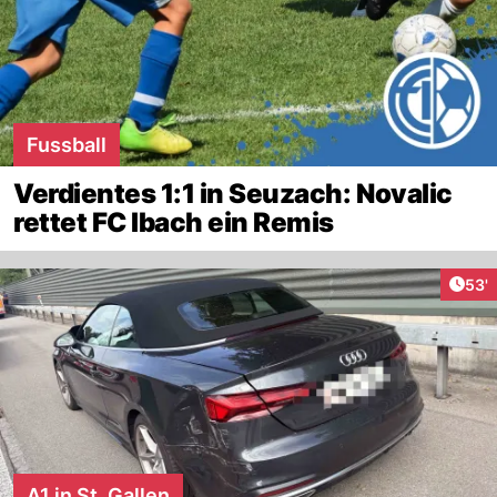
Fussball
Verdientes 1:1 in Seuzach: Novalic
rettet FC Ibach ein Remis
Arti
53'
A1 in St. Gallen