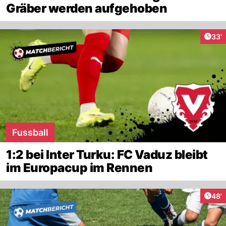
Gräber werden aufgehoben
Arti
33'
Fussball
1:2 bei Inter Turku: FC Vaduz bleibt
im Europacup im Rennen
Arti
48'