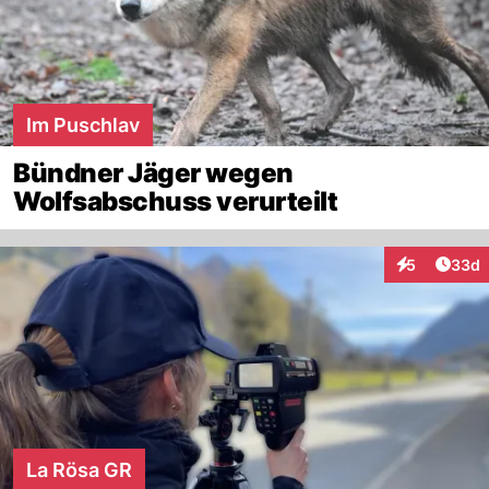
Im Puschlav
Bündner Jäger wegen
Wolfsabschuss verurteilt
Artik
5
33d
Interaktionen
La Rösa GR