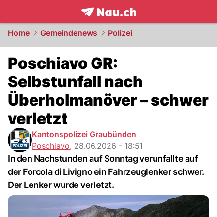
frontpage.
NAU.ch
Home
Gemeindenews
Polizei
Poschiavo GR:
Selbstunfall nach
Überholmanöver – schwer
verletzt
Kantonspolizei Graubünden
Poschiavo
,
28.06.2026 - 18:51
In den Nachstunden auf Sonntag verunfallte auf
der Forcola di Livigno ein Fahrzeuglenker schwer.
Der Lenker wurde verletzt.