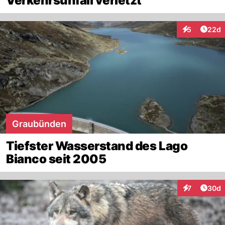
Verkehrsunfall verletzt
Artik
5
22d
Interaktionen
Graubünden
Tiefster Wasserstand des Lago
Bianco seit 2005
Artik
7
30d
Interaktionen