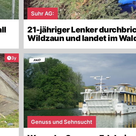
Suhr AG:
ll
21-jähriger Lenker durchbri
Wildzaun und landet im Wal
Artikel veröffentlicht:
3y
Genuss und Sehnsucht