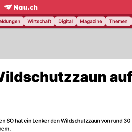
frontpage.
NAU.ch
meldungen
Wirtschaft
Digital
Magazine
Themen
ildschutzzaun auf
en SO hat ein Lenker den Wildschutzzaun von rund 30
mern.