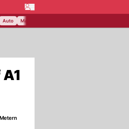
Auto
Matchcenter
Videos
Nau Plus
Lifestyle
 A1
 Metern