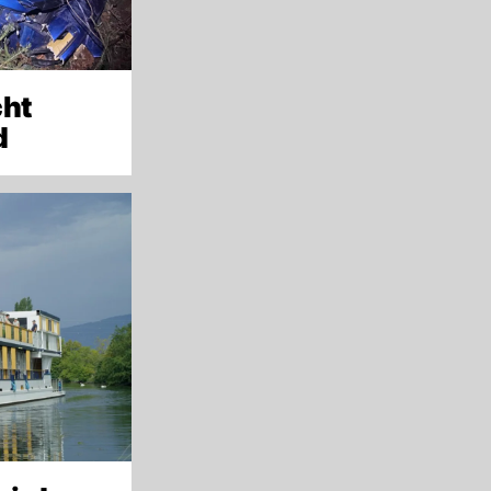
cht
d