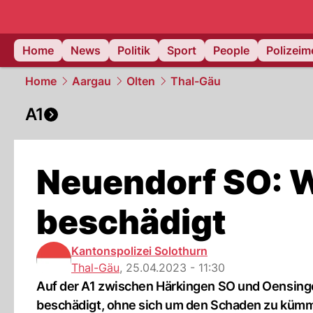
Home
News
Politik
Sport
People
Polizei
Home
Aargau
Olten
Thal-Gäu
A1
Neuendorf SO: W
beschädigt
Kantonspolizei Solothurn
Thal-Gäu
,
25.04.2023 - 11:30
Auf der A1 zwischen Härkingen SO und Oensing
beschädigt, ohne sich um den Schaden zu küm