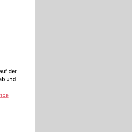
auf der
 ab und
ende