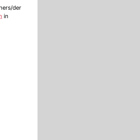
hers/der
n
in