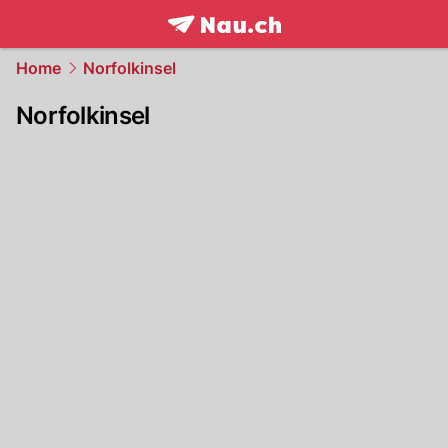
frontpage.
NAU.ch
Home
Norfolkinsel
Norfolkinsel