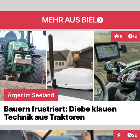
MEHR AUS BIEL
Art
28
1d
Interaktione
Ärger im Seeland
Bauern frustriert: Diebe klauen
Technik aus Traktoren
Arti
1
2d
Interaktion