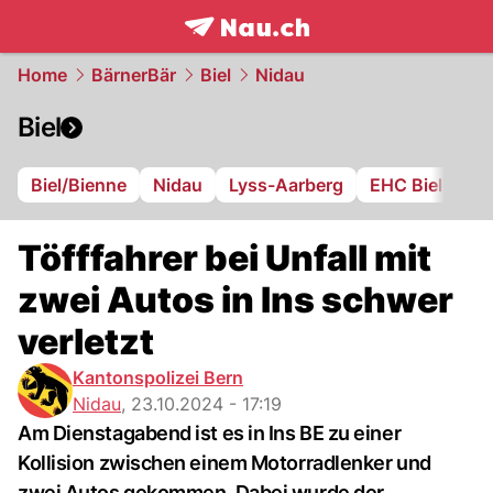
frontpage.
NAU.ch
Home
BärnerBär
Biel
Nidau
Biel
Biel/Bienne
Nidau
Lyss-Aarberg
EHC Biel
FC
Töfffahrer bei Unfall mit
zwei Autos in Ins schwer
verletzt
Kantonspolizei Bern
Nidau
,
23.10.2024 - 17:19
Am Dienstagabend ist es in Ins BE zu einer
Kollision zwischen einem Motorradlenker und
zwei Autos gekommen. Dabei wurde der