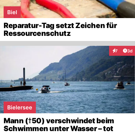
Biel
Reparatur-Tag setzt Zeichen für
Ressourcenschutz
Arti
7
3d
Interaktion
Bielersee
Mann (†50) verschwindet beim
Schwimmen unter Wasser – tot