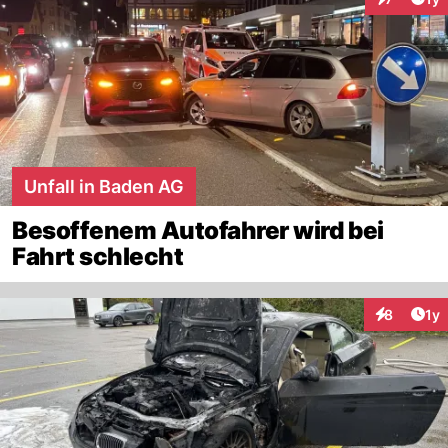
Interaktion
Unfall in Baden AG
Besoffenem Autofahrer wird bei
Fahrt schlecht
Art
8
1y
Interaktion