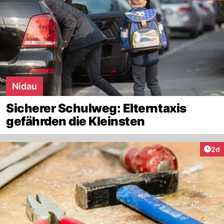
Nidau
Sicherer Schulweg: Elterntaxis
gefährden die Kleinsten
Arti
2d