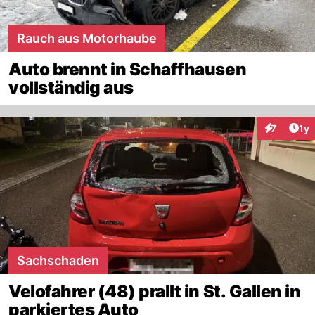
Rauch aus Motorhaube
Auto brennt in Schaffhausen
vollständig aus
Art
7
1y
Interaktion
Sachschaden
Velofahrer (48) prallt in St. Gallen in
parkiertes Auto