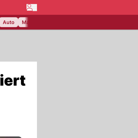
Auto
Matchcenter
Videos
Nau Plus
Lifestyle
iert