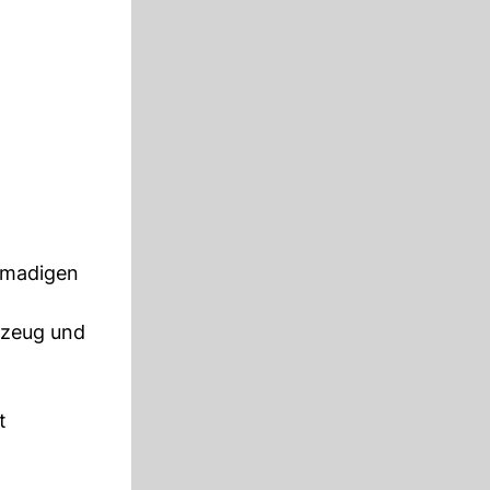
tmadigen
rzeug und
m
t