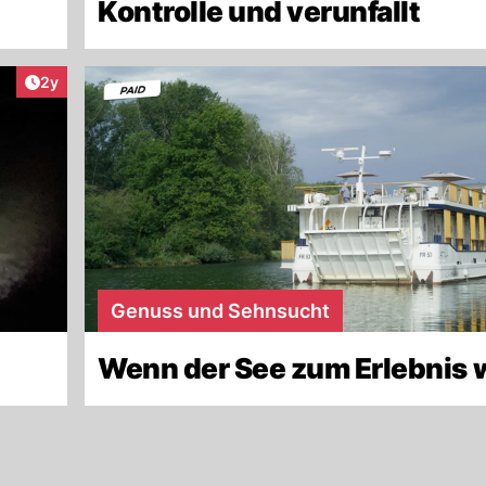
Kontrolle und verunfallt
Artikel veröffentlicht:
2y
Genuss und Sehnsucht
Wenn der See zum Erlebnis 