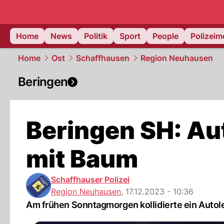
Home
News
Politik
Sport
People
Polizei
Home
Ost
Schaffhausen
Region Neuhausen
Beringen
Beringen SH: Aut
mit Baum
Schaffhauser Polizei
Region Neuhausen
,
17.12.2023 - 10:36
Am frühen Sonntagmorgen kollidierte ein Autol