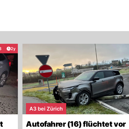
Artikel veröffentlicht:
3
2y
teraktionen
A3 bei Zürich
t
Autofahrer (16) flüchtet vor