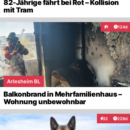
82-Jährige fährt bei Rot – Kollision
mit Tram
Artike
1
124d
Interaktionen
Arlesheim BL
Balkonbrand in Mehrfamilienhaus –
Wohnung unbewohnbar
Artikel
32
228d
Interaktionen