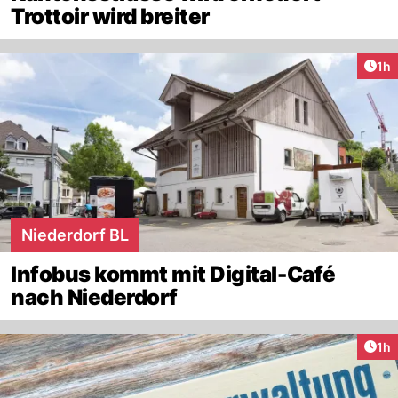
Trottoir wird breiter
Art
1h
Niederdorf BL
Infobus kommt mit Digital-Café
nach Niederdorf
Art
1h