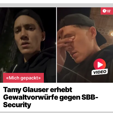
Arti
18'
«Mich gepackt»
Tamy Glauser erhebt
Gewaltvorwürfe gegen SBB-
Security