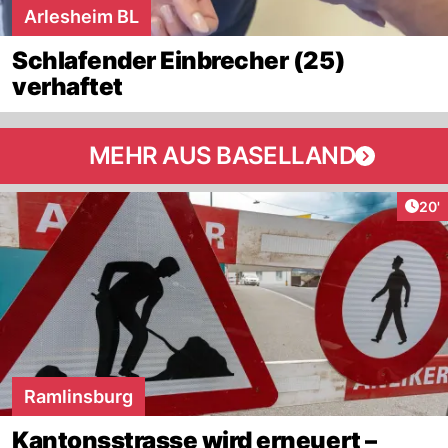
Arlesheim BL
Schlafender Einbrecher (25)
verhaftet
MEHR AUS BASELLAND
Arti
20'
Ramlinsburg
Kantonsstrasse wird erneuert –