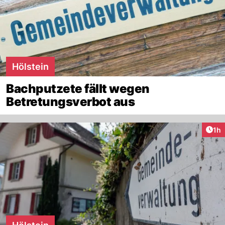
Hölstein
Bachputzete fällt wegen
Betretungsverbot aus
Art
1h