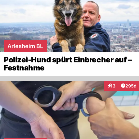
Arlesheim BL
Polizei-Hund spürt Einbrecher auf –
Festnahme
Artikel
13
295d
Interaktionen