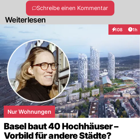
Schreibe einen Kommentar
Weiterlesen
Art
108
1h
Interaktionen
Nur Wohnungen
Basel baut 40 Hochhäuser –
Vorbild für andere Städte?