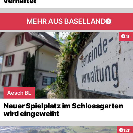
verhaftet
MEHR AUS BASELLAND
Arti
4h
Aesch BL
Neuer Spielplatz im Schlossgarten
wird eingeweiht
Artik
12h