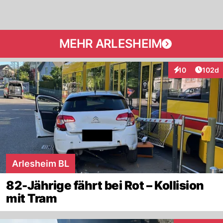
MEHR ARLESHEIM
Artike
10
102d
Interaktionen
Arlesheim BL
82-Jährige fährt bei Rot – Kollision
mit Tram