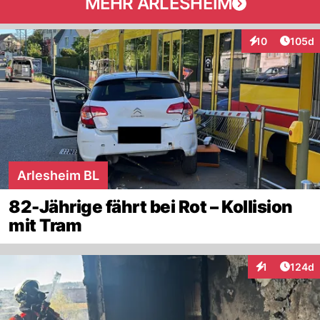
MEHR ARLESHEIM
Artike
10
105d
Interaktionen
Arlesheim BL
82-Jährige fährt bei Rot – Kollision
mit Tram
Artike
1
124d
Interaktionen