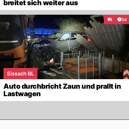
breitet sich weiter aus
Arti
8
2d
Interaktion
Sissach BL
Auto durchbricht Zaun und prallt in
Lastwagen
Footer