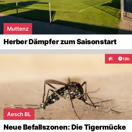
Muttenz
Herber Dämpfer zum Saisonstart
Artik
1
19h
Interaktione
Aesch BL
Neue Befallszonen: Die Tigermücke