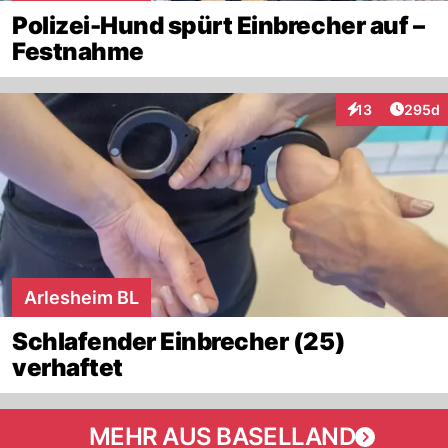
Polizei-Hund spürt Einbrecher auf –
Festnahme
Artikel
13
295d
Interaktionen
Arlesheim BL
Schlafender Einbrecher (25)
verhaftet
MEHR AUS BASELLAND