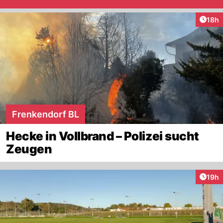
Artik
18h
Frenkendorf BL
Hecke in Vollbrand – Polizei sucht
Zeugen
Artik
19h