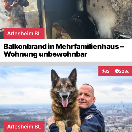
Arlesheim BL
Balkonbrand in Mehrfamilienhaus –
Wohnung unbewohnbar
Artikel
32
228d
Interaktionen
Arlesheim BL