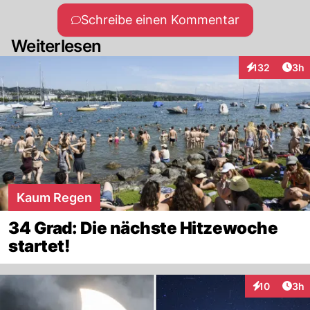
Schreibe einen Kommentar
Weiterlesen
Arti
132
3h
Interaktionen
Kaum Regen
34 Grad: Die nächste Hitzewoche
startet!
Arti
10
3h
Interaktione