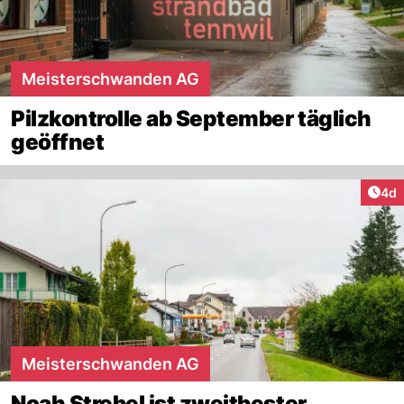
Meisterschwanden AG
Pilzkontrolle ab September täglich
geöffnet
Arti
4d
Meisterschwanden AG
Noah Strebel ist zweitbester