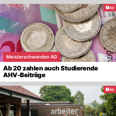
Arti
4d
Meisterschwanden AG
Ab 20 zahlen auch Studierende
AHV-Beiträge
Arti
4d