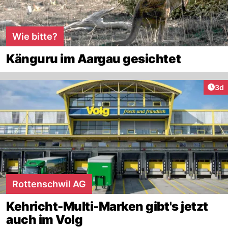
Wie bitte?
Känguru im Aargau gesichtet
Arti
3d
Rottenschwil AG
Kehricht-Multi-Marken gibt's jetzt
auch im Volg