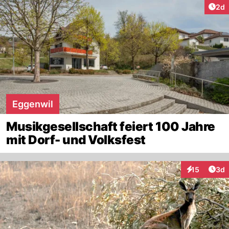
Arti
2d
Eggenwil
Musikgesellschaft feiert 100 Jahre
mit Dorf- und Volksfest
Arti
15
3d
Interaktione