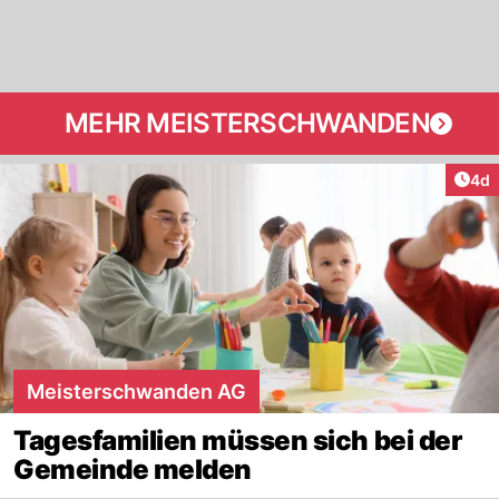
MEHR MEISTERSCHWANDEN
Arti
4d
Meisterschwanden AG
Tagesfamilien müssen sich bei der
Gemeinde melden