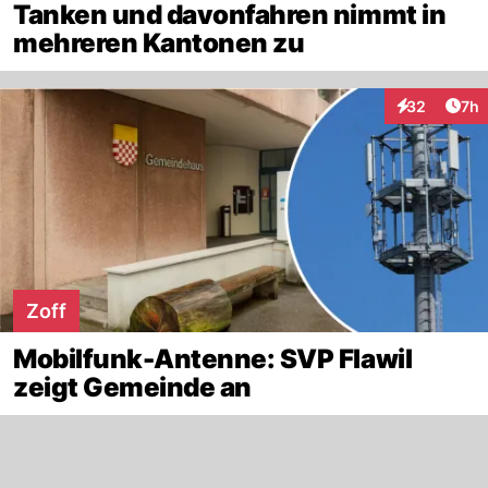
Tanken und davonfahren nimmt in
mehreren Kantonen zu
Arti
32
7h
Interaktionen
Zoff
Mobilfunk-Antenne: SVP Flawil
zeigt Gemeinde an