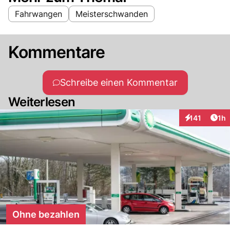
Fahrwangen
Meisterschwanden
Kommentare
Schreibe einen Kommentar
Weiterlesen
Art
141
1h
Interaktionen
Ohne bezahlen