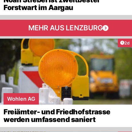
Forstwart im Aargau
MEHR AUS LENZBURG
Arti
2d
Wohlen AG
Freiämter- und Friedhofstrasse
werden umfassend saniert