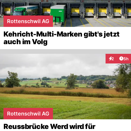
Rottenschwil AG
Kehricht-Multi-Marken gibt's jetzt
auch im Volg
Arti
2
5h
Interaktion
Rottenschwil AG
Reussbrücke Werd wird für