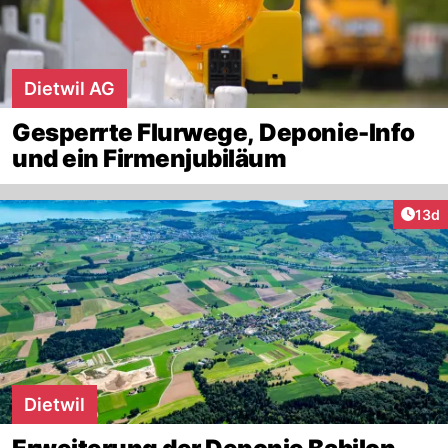
Dietwil AG
Gesperrte Flurwege, Deponie-Info
und ein Firmenjubiläum
Artik
13d
Dietwil