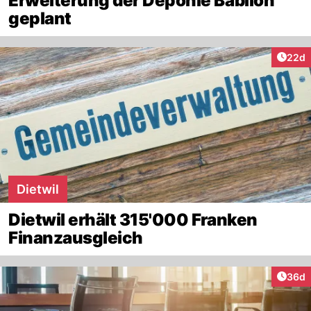
Erweiterung der Deponie Babilon
geplant
Artik
22d
Dietwil
Dietwil erhält 315'000 Franken
Finanzausgleich
Artik
36d