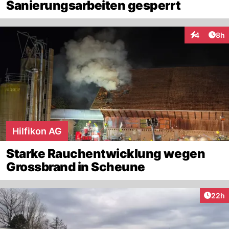
Sanierungsarbeiten gesperrt
Arti
4
8h
Interaktion
Hilfikon AG
Starke Rauchentwicklung wegen
Grossbrand in Scheune
Artik
22h