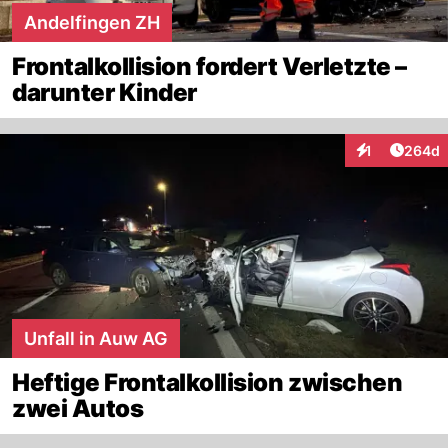
Andelfingen ZH
Frontalkollision fordert Verletzte –
darunter Kinder
Artikel
1
264d
Interaktionen
Unfall in Auw AG
Heftige Frontalkollision zwischen
zwei Autos