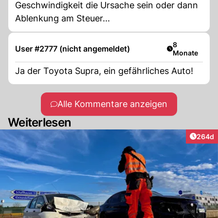
Geschwindigkeit die Ursache sein oder dann
Ablenkung am Steuer...
Artikel veröff
8
User #2777 (nicht angemeldet)
Monate
Ja der Toyota Supra, ein gefährliches Auto!
Alle Kommentare anzeigen
Weiterlesen
Artikel
264d