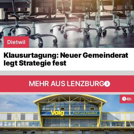
Dietwil
Klausurtagung: Neuer Gemeinderat
legt Strategie fest
MEHR AUS LENZBURG
Arti
4h