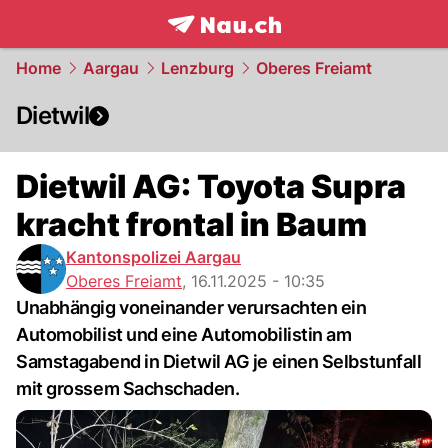
frontpage.
NAU.ch
Home
Aargau
Lenzburg
Oberes Freiamt
Dietwil
Dietwil AG: Toyota Supra
kracht frontal in Baum
Kantonspolizei Aargau
Oberes Freiamt
,
16.11.2025 - 10:35
Unabhängig voneinander verursachten ein
Automobilist und eine Automobilistin am
Samstagabend in Dietwil AG je einen Selbstunfall
mit grossem Sachschaden.