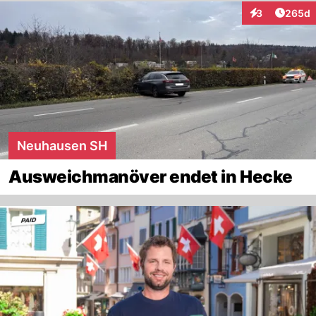
Artikel
3
265d
Interaktionen
Neuhausen SH
Ausweichmanöver endet in Hecke