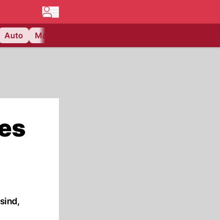
Auto
Matchcenter
Videos
Nau Plus
Lifestyle
es
sind,