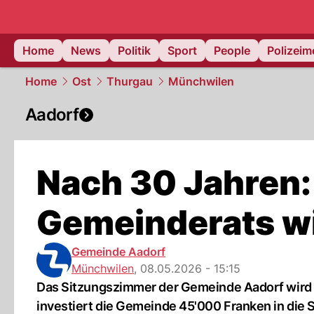
Home
News
Politik
Sport
People
Polizei
Home
Ost
Thurgau
Münchwilen
Aadorf
Nach 30 Jahren:
Gemeinderats wi
Gemeinde Aadorf
Münchwilen
,
08.05.2026 - 15:15
Das Sitzungszimmer der Gemeinde Aadorf wird e
investiert die Gemeinde 45'000 Franken in die 