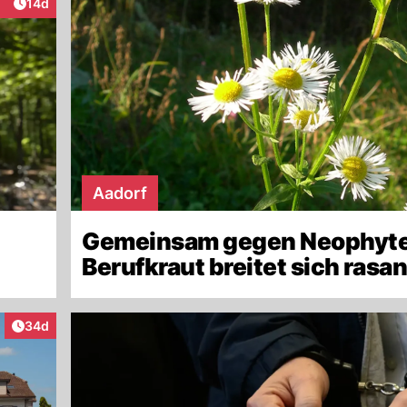
Artikel veröffentlicht:
14d
eraktionen
Aadorf
Gemeinsam gegen Neophyte
Berufkraut breitet sich rasan
Artikel veröffentlicht:
34d