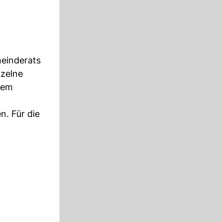
meinderats
nzelne
nem
n. Für die