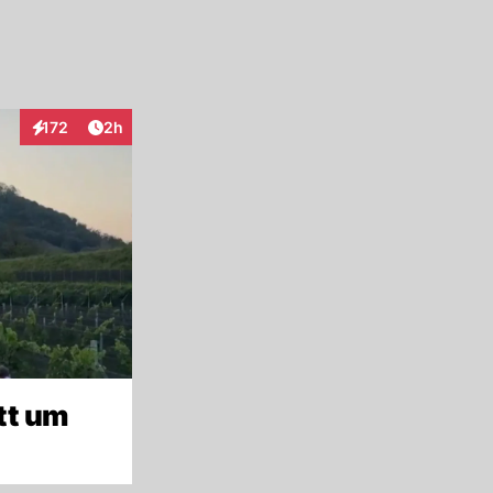
Artikel veröffentlicht:
172
2h
Interaktionen
tt um