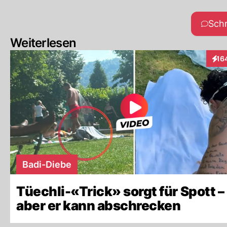
Sch
Weiterlesen
16
Inte
Badi-Diebe
Tüechli-«Trick» sorgt für Spott –
aber er kann abschrecken