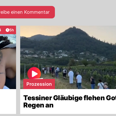
reibe einen Kommentar
Artikel veröffentlicht:
4
5h
raktionen
Prozession
Tessiner Gläubige flehen Go
Regen an