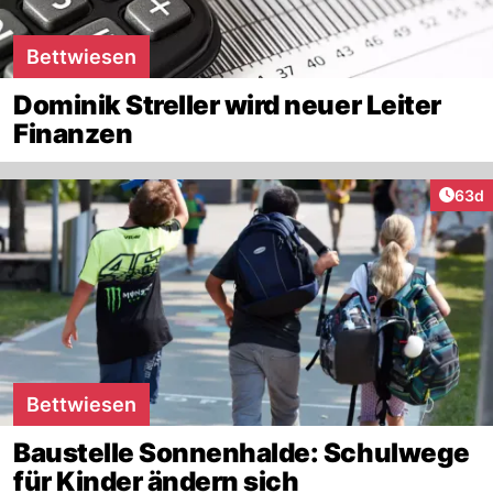
Bettwiesen
Dominik Streller wird neuer Leiter
Finanzen
Artik
63d
Bettwiesen
Baustelle Sonnenhalde: Schulwege
für Kinder ändern sich