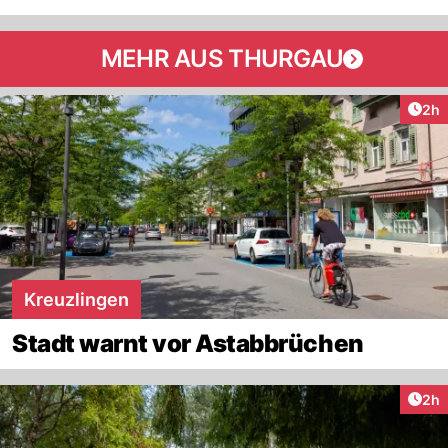
MEHR AUS THURGAU
Arti
2h
Kreuzlingen
Stadt warnt vor Astabbrüchen
Arti
2h