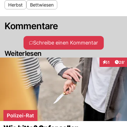
Herbst
Bettwiesen
Kommentare
Schreibe einen Kommentar
Weiterlesen
Arti
51
28'
Interaktionen
Polizei-Rat