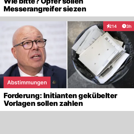
Wie bitte? Opfer sollen
Messerangreifer siezen
Arti
214
3h
Interaktionen
Abstimmungen
Forderung: Initianten gekübelter
Vorlagen sollen zahlen