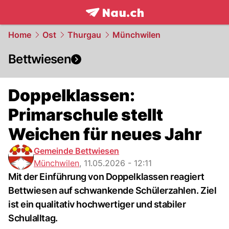
frontpage.
NAU.ch
Home
Ost
Thurgau
Münchwilen
Bettwiesen
Doppelklassen:
Primarschule stellt
Weichen für neues Jahr
Gemeinde Bettwiesen
Münchwilen
,
11.05.2026 - 12:11
Mit der Einführung von Doppelklassen reagiert
Bettwiesen auf schwankende Schülerzahlen. Ziel
ist ein qualitativ hochwertiger und stabiler
Schulalltag.