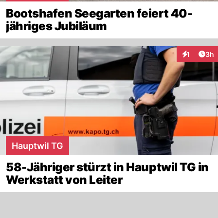
Bootshafen Seegarten feiert 40-
jähriges Jubiläum
Arti
1
3h
Interaktion
Hauptwil TG
58-Jähriger stürzt in Hauptwil TG in
Werkstatt von Leiter