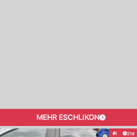
MEHR ESCHLIKON
Artik
1
21d
Interaktione