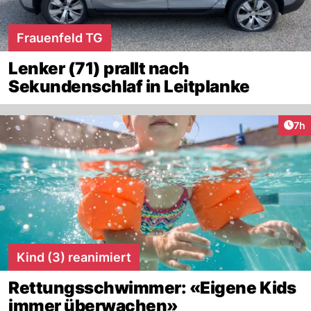
Frauenfeld TG
Lenker (71) prallt nach
Sekundenschlaf in Leitplanke
Arti
7h
Kind (3) reanimiert
Rettungsschwimmer: «Eigene Kids
immer überwachen»