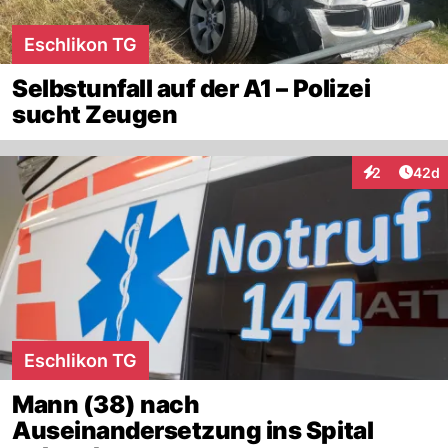
Eschlikon TG
Selbstunfall auf der A1 – Polizei
sucht Zeugen
Artik
2
42d
Interaktionen
Eschlikon TG
Mann (38) nach
Auseinandersetzung ins Spital