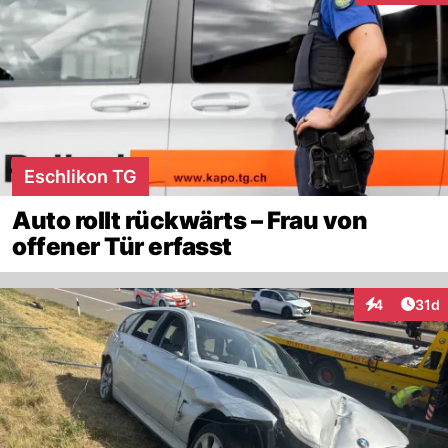
Eschlikon TG
Auto rollt rückwärts – Frau von
offener Tür erfasst
Artik
4
31d
Interaktione