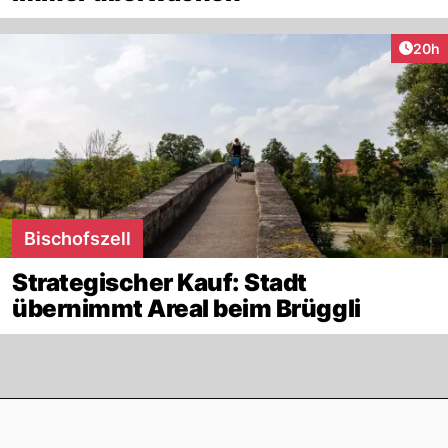
Artik
20h
Bischofszell
Strategischer Kauf: Stadt
übernimmt Areal beim Brüggli
Footer