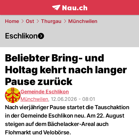
frontpage.
NAU.ch
Home
Ost
Thurgau
Münchwilen
Eschlikon
Beliebter Bring- und
Holtag kehrt nach langer
Pause zurück
Gemeinde Eschlikon
Münchwilen
,
12.06.2026 - 08:01
Nach vierjähriger Pause startet die Tauschaktion
in der Gemeinde Eschlikon neu. Am 22. August
steigen auf dem Bächelacker-Areal auch
Flohmarkt und Velobörse.