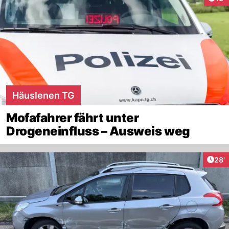
Häuslenen TG
Mofafahrer fährt unter
Drogeneinfluss – Ausweis weg
Arti
28'