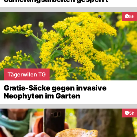
Arti
5h
Tägerwilen TG
Gratis-Säcke gegen invasive
Neophyten im Garten
Arti
5h