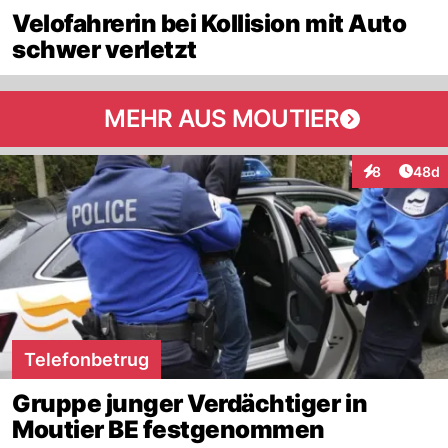
Velofahrerin bei Kollision mit Auto
schwer verletzt
MEHR AUS MOUTIER
Artik
8
48d
Interaktionen
Telefonbetrug
Gruppe junger Verdächtiger in
Moutier BE festgenommen