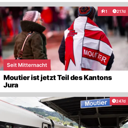
Artike
11
217d
Interaktionen
Seit Mitternacht
Moutier ist jetzt Teil des Kantons
Jura
Artike
247d