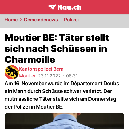
frontpage.
NAU.ch
Home
Gemeindenews
Polizei
Moutier BE: Täter stellt
sich nach Schüssen in
Charmoille
Kantonspolizei Bern
Moutier
,
23.11.2022 - 08:31
Am 16. November wurde im Département Doubs
ein Mann durch Schüsse schwer verletzt. Der
mutmassliche Täter stellte sich am Donnerstag
der Polizei in Moutier BE.