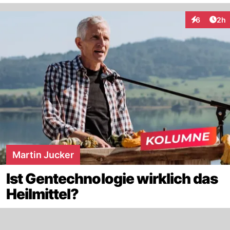
Arti
6
2h
Interaktion
Martin Jucker
Ist Gentechnologie wirklich das
Heilmittel?