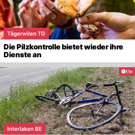
Tägerwilen TG
Die Pilzkontrolle bietet wieder ihre
Dienste an
Artik
11h
Interlaken BE