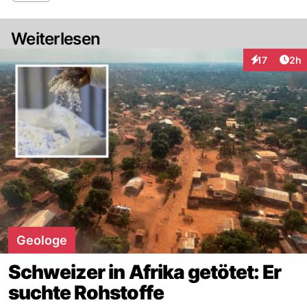
Weiterlesen
Arti
17
2h
Interaktione
Geologe
Schweizer in Afrika getötet: Er
suchte Rohstoffe