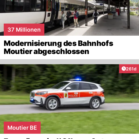
37 Millionen
Modernisierung des Bahnhofs
Moutier abgeschlossen
Artike
261d
Moutier BE