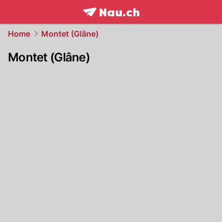
frontpage.
NAU.ch
Home
Montet (Glâne)
Montet (Glâne)