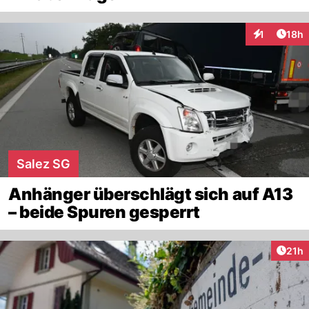
Artik
1
18h
Interaktione
Salez SG
Anhänger überschlägt sich auf A13
– beide Spuren gesperrt
Artik
21h