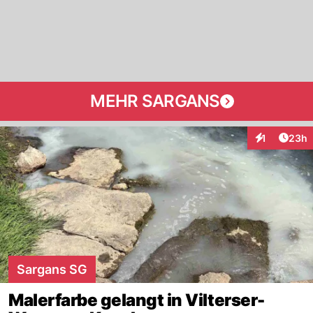
MEHR SARGANS
Artik
1
23h
Interaktione
Sargans SG
Malerfarbe gelangt in Vilterser-