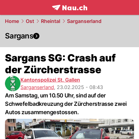
frontpage.
NAU.ch
Home
Ost
Rheintal
Sarganserland
Sargans
Sargans SG: Crash auf
der Zürcherstrasse
Kantonspolizei St. Gallen
Sarganserland
,
23.02.2025 - 08:43
Am Samstag, um 10.50 Uhr, sind auf der
Schwefelbadkreuzung der Zürcherstrasse zwei
Autos zusammengestossen.