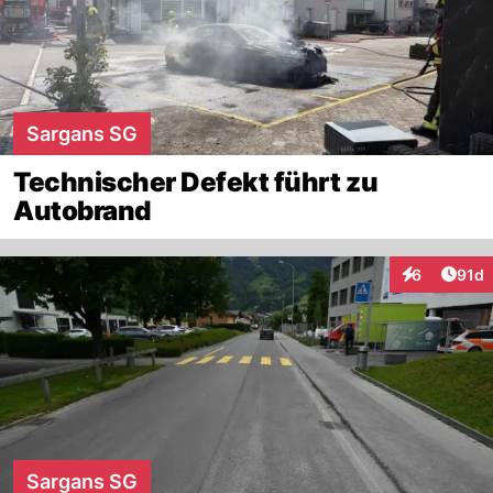
Sargans SG
Technischer Defekt führt zu
Autobrand
Artik
6
91d
Interaktione
Sargans SG