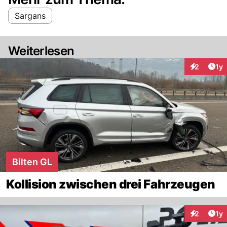
Sargans
Weiterlesen
Art
2
1y
Interaktion
Bilten GL
Kollision zwischen drei Fahrzeugen
Art
2
1y
Interaktion