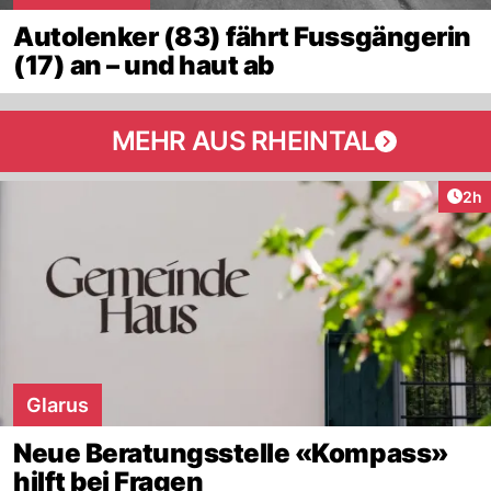
Autolenker (83) fährt Fussgängerin
(17) an – und haut ab
MEHR AUS RHEINTAL
Arti
2h
Glarus
Neue Beratungsstelle «Kompass»
hilft bei Fragen