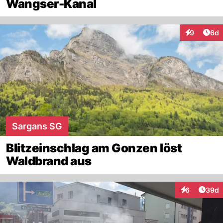
Wangser-Kanal
Arti
9
6d
Interaktion
Sargans SG
Blitzeinschlag am Gonzen löst
Waldbrand aus
Artik
6
39d
Interaktionen