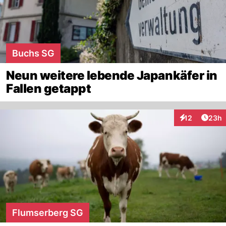
Buchs SG
Neun weitere lebende Japankäfer in
Fallen getappt
Artik
12
23h
Interaktionen
Flumserberg SG