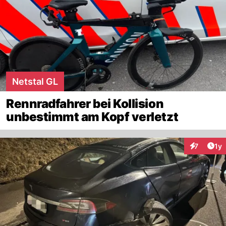
Netstal GL
Rennradfahrer bei Kollision
unbestimmt am Kopf verletzt
Art
7
1y
Interaktion