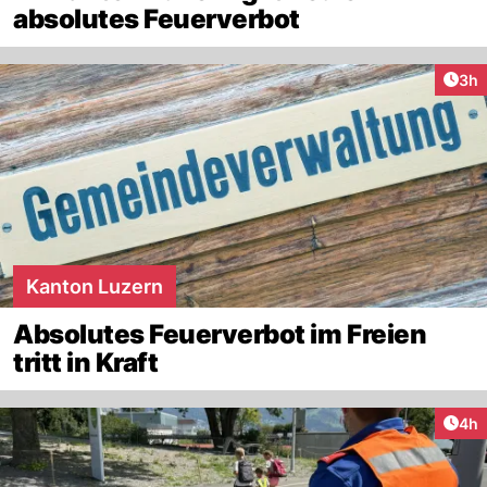
absolutes Feuerverbot
Arti
3h
Kanton Luzern
Absolutes Feuerverbot im Freien
tritt in Kraft
Arti
4h