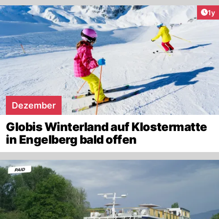
Art
1y
Dezember
Globis Winterland auf Klostermatte
in Engelberg bald offen