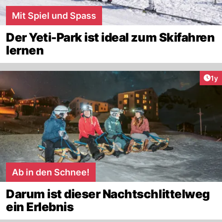
Mit Spiel und Spass
Der Yeti-Park ist ideal zum Skifahren
lernen
Art
1y
Ab in den Schnee!
Darum ist dieser Nachtschlittelweg
ein Erlebnis