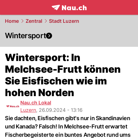
frontpage.
NAU.ch
Home
Zentral
Stadt Luzern
Wintersport
Wintersport: In
Melchsee-Frutt können
Sie Eisfischen wie im
hohen Norden
Nau.ch Lokal
Luzern
,
26.09.2024 - 13:16
Sie dachten, Eisfischen gibt's nur in Skandinavien
und Kanada? Falsch! In Melchsee-Frutt erwartet
Fischerbegeisterte ein buntes Angebot rund ums