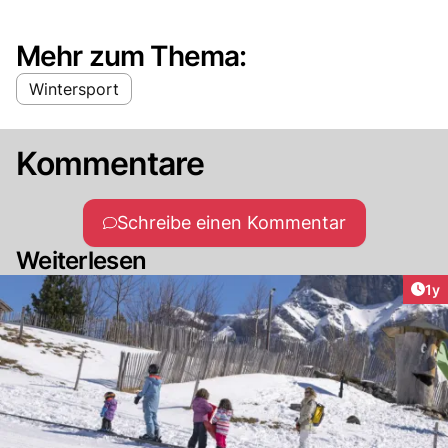
Mehr zum Thema:
Wintersport
Kommentare
Schreibe einen Kommentar
Weiterlesen
Art
1y