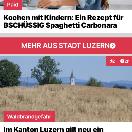
Paid
Kochen mit Kindern: Ein Rezept für
BSCHÜSSIG Spaghetti Carbonara
MEHR AUS STADT LUZERN
Arti
2
2h
Interaktion
Waldbrandgefahr
Im Kanton Luzern gilt neu ein