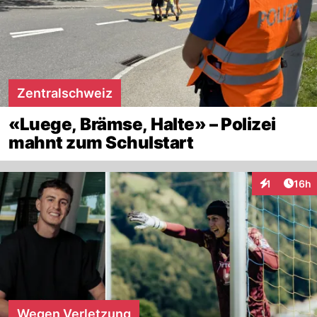
Zentralschweiz
«Luege, Brämse, Halte» – Polizei
mahnt zum Schulstart
Artik
1
16h
Interaktione
Wegen Verletzung