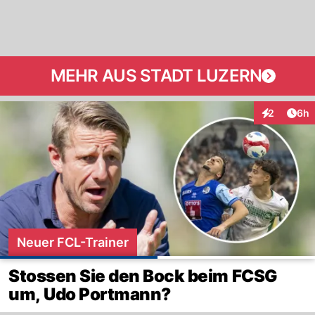
MEHR AUS STADT LUZERN
Arti
2
6h
Interaktion
Neuer FCL-Trainer
Stossen Sie den Bock beim FCSG
um, Udo Portmann?