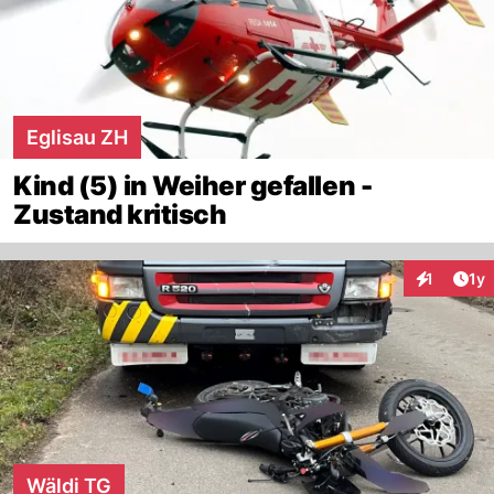
Eglisau ZH
Kind (5) in Weiher gefallen -
Zustand kritisch
Art
1
1y
Interaktion
Wäldi TG