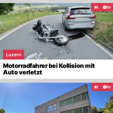
Arti
6
8h
Interaktion
Luzern
Motorradfahrer bei Kollision mit
Auto verletzt
Arti
2
8h
Interaktion