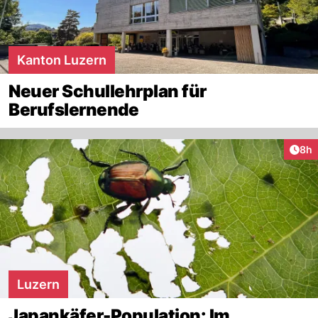
Kanton Luzern
Neuer Schullehrplan für
Berufslernende
Arti
8h
Luzern
Japankäfer-Population: Im