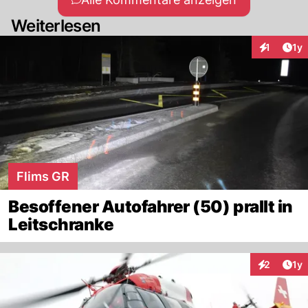
Weiterlesen
Art
1
1y
Interaktion
Flims GR
Besoffener Autofahrer (50) prallt in
Leitschranke
Art
2
1y
Interaktion