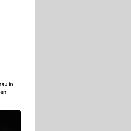
nau in
nen