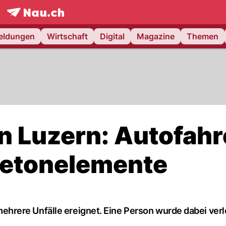
frontpage.
NAU.ch
meldungen
Wirtschaft
Digital
Magazine
Themen
n Luzern: Autofahr
n Betonelemente
rere Unfälle ereignet. Eine Person wurde dabei verle