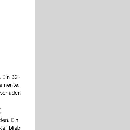
 Ein 32-
lemente.
hschaden
t
den. Ein
er blieb