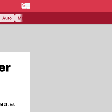
Auto
Matchcenter
Videos
Nau Plus
Lifestyle
er
tzt. Es