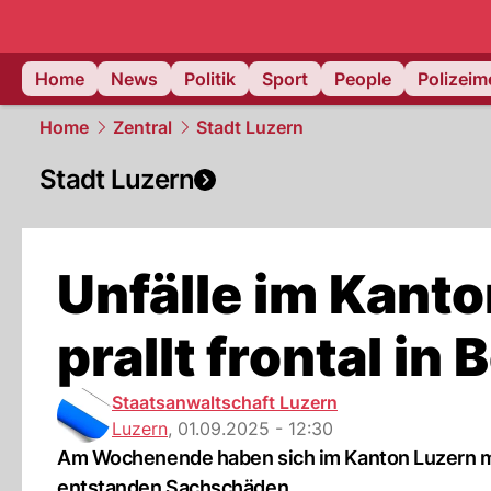
Home
News
Politik
Sport
People
Polizei
Home
Zentral
Stadt Luzern
Stadt Luzern
Unfälle im Kanto
prallt frontal i
Staatsanwaltschaft Luzern
Luzern
,
01.09.2025 - 12:30
Am Wochenende haben sich im Kanton Luzern meh
entstanden Sachschäden.