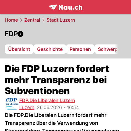
frontpage.
NAU.ch
Home
Zentral
Stadt Luzern
FDP
Übersicht
Geschichte
Personen
Schwerpunkte
Die FDP Luzern fordert
mehr Transparenz bei
Subventionen
FDP.Die Liberalen Luzern
Luzern
,
26.06.2026 - 16:54
Die FDP.Die Liberalen Luzern fordert mehr
Transparenz über die Verwendung von
Steuergeldern. Transparenz sei Voraussetzung