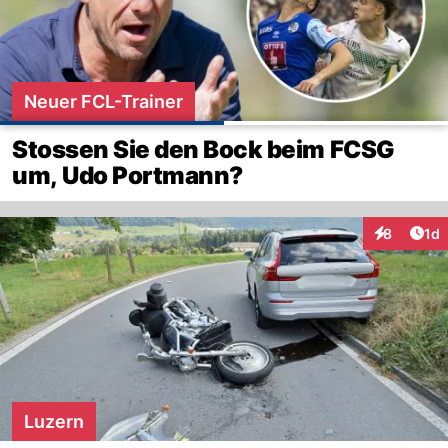
Neuer FCL-Trainer
Stossen Sie den Bock beim FCSG
um, Udo Portmann?
Art
8
1d
Interaktion
Luzern