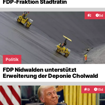
FDP-Fraktion Stadträtin
Arti
2
5d
Interaktion
Politik
FDP Nidwalden unterstützt
Erweiterung der Deponie Cholwald
Artik
19
15d
Interaktionen