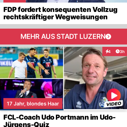
FDP fordert konsequenten Vollzug
rechtskräftiger Wegweisungen
MEHR AUS STADT LUZERN
Arti
4
3h
Interaktion
17 Jahr, blondes Haar
FCL-Coach Udo Portmann im Udo-
Jürgens-Quiz