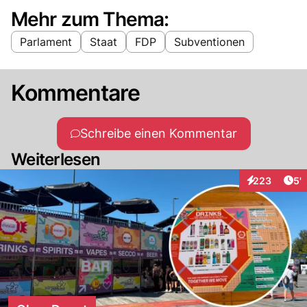
Mehr zum Thema:
Parlament
Staat
FDP
Subventionen
Kommentare
Schreibe einen Kommentar
Weiterlesen
Art
223
5'
Interaktionen