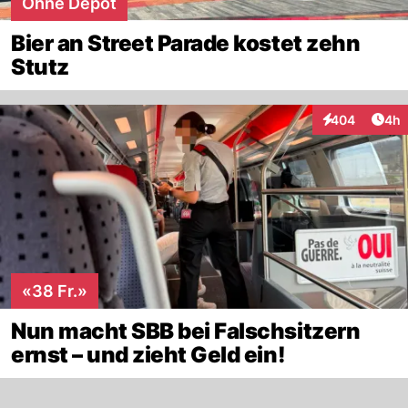
Ohne Depot
Bier an Street Parade kostet zehn
Stutz
Arti
404
4h
Interaktionen
«38 Fr.»
Nun macht SBB bei Falschsitzern
ernst – und zieht Geld ein!