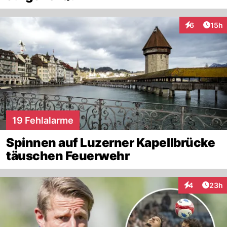
Artik
6
15h
Interaktione
19 Fehlalarme
Spinnen auf Luzerner Kapellbrücke
täuschen Feuerwehr
Artik
4
23h
Interaktionen