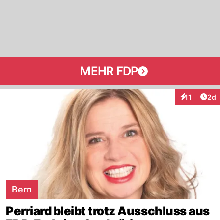
MEHR FDP
Arti
11
2d
Interaktione
Bern
Perriard bleibt trotz Ausschluss aus