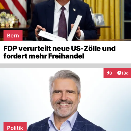
Bern
FDP verurteilt neue US-Zölle und
fordert mehr Freihandel
Artik
3
18d
Interaktione
Politik