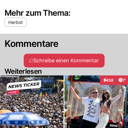
Mehr zum Thema:
Herbst
Kommentare
Schreibe einen Kommentar
Weiterlesen
Art
459
7'
Interaktionen