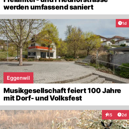
werden umfassend saniert
Art
1d
Eggenwil
Musikgesellschaft feiert 100 Jahre
mit Dorf- und Volksfest
Arti
15
2d
Interaktione