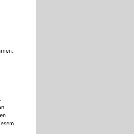
mmen.
l
.
on
ten
diesem