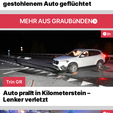
gestohlenem Auto geflüchtet
MEHR AUS GRAUBüNDEN
Arti
3h
Trin GR
Auto prallt in Kilometerstein –
Lenker verletzt