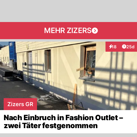
MEHR ZIZERS
Artik
18
25d
Interaktionen
Zizers GR
Nach Einbruch in Fashion Outlet –
zwei Täter festgenommen