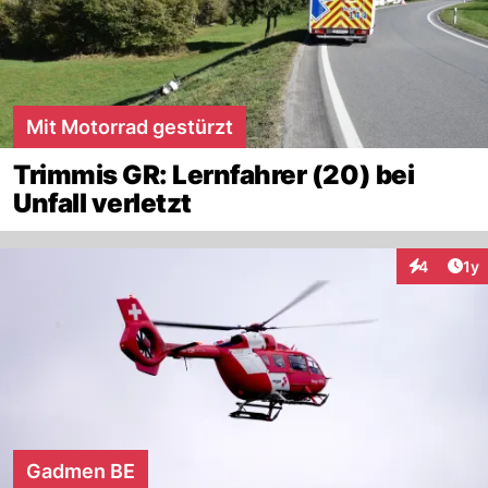
Mit Motorrad gestürzt
Trimmis GR: Lernfahrer (20) bei
Unfall verletzt
Art
4
1y
Interaktion
Gadmen BE