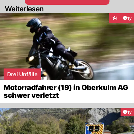
Weiterlesen
Art
4
1y
Interaktion
Drei Unfälle
Motorradfahrer (19) in Oberkulm AG
schwer verletzt
Art
1y