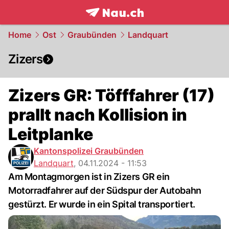
frontpage.
NAU.ch
Home
Ost
Graubünden
Landquart
Zizers
Zizers GR: Töfffahrer (17)
prallt nach Kollision in
Leitplanke
Kantonspolizei Graubünden
Landquart
,
04.11.2024 - 11:53
Am Montagmorgen ist in Zizers GR ein
Motorradfahrer auf der Südspur der Autobahn
gestürzt. Er wurde in ein Spital transportiert.