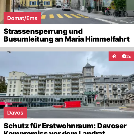
Domat/Ems
Strassensperrung und
Busumleitung an Maria Himmelfahrt
Arti
1
2d
Interaktion
Davos
Schutz für Erstwohnraum: Davoser
Kompromiss vor dem Landrat