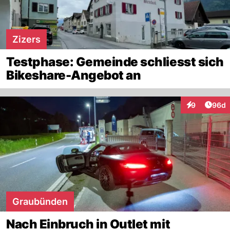
Zizers
Testphase: Gemeinde schliesst sich
Bikeshare-Angebot an
Artik
9
96d
Interaktionen
Graubünden
Nach Einbruch in Outlet mit