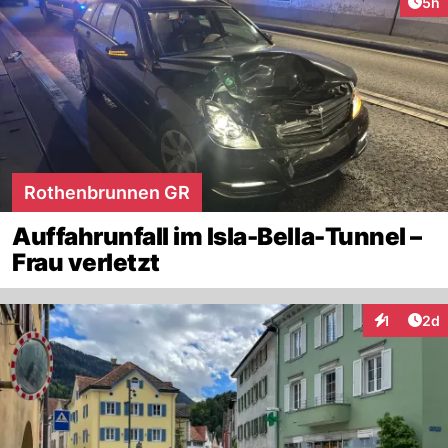
Arti
5h
Rothenbrunnen GR
Auffahrunfall im Isla-Bella-Tunnel –
Frau verletzt
Arti
1
2d
Interaktion