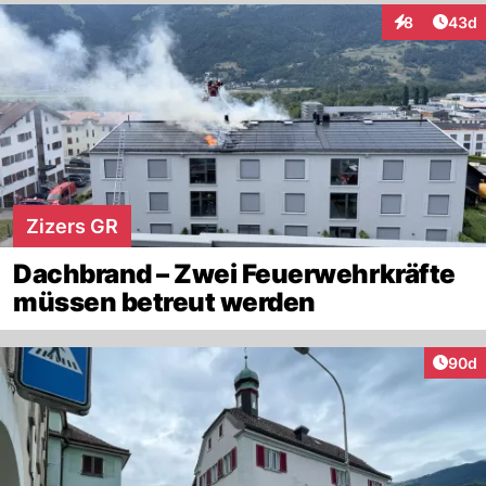
Artik
8
43d
Interaktionen
Zizers GR
Dachbrand – Zwei Feuerwehrkräfte
müssen betreut werden
Artik
90d