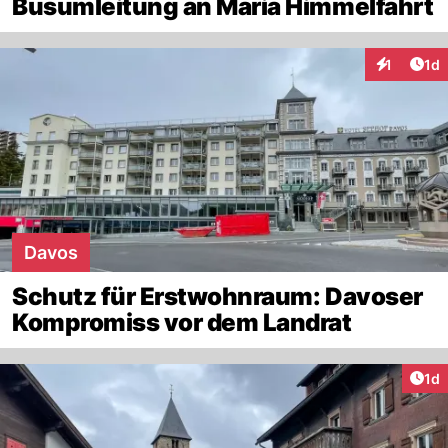
Busumleitung an Maria Himmelfahrt
Art
1
1d
Interaktion
Davos
Schutz für Erstwohnraum: Davoser
Kompromiss vor dem Landrat
Art
1d