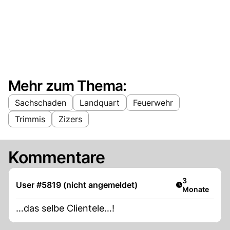
Mehr zum Thema:
Sachschaden
Landquart
Feuerwehr
Trimmis
Zizers
Kommentare
Artikel veröff
3
User #5819 (nicht angemeldet)
Monate
…das selbe Clientele…!