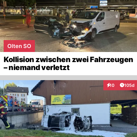
Olten SO
Kollision zwischen zwei Fahrzeugen
– niemand verletzt
Artike
10
105d
Interaktionen