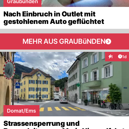
Graubünden
Nach Einbruch in Outlet mit
gestohlenem Auto geflüchtet
MEHR AUS GRAUBüNDEN
Art
1
1d
Interaktion
Domat/Ems
Strassensperrung und