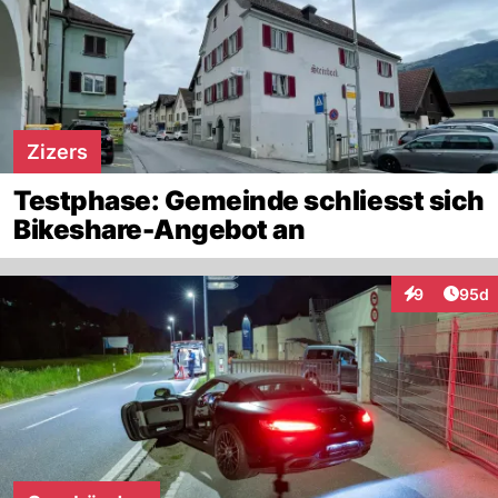
Zizers
Testphase: Gemeinde schliesst sich
Bikeshare-Angebot an
Artik
9
95d
Interaktionen