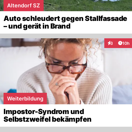
Altendorf SZ
Auto schleudert gegen Stallfassade
– und gerät in Brand
Artik
3
10h
Interaktione
Weiterbildung
Impostor-Syndrom und
Selbstzweifel bekämpfen