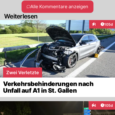
Alle Kommentare anzeigen
Weiterlesen
Artike
1
105d
Interaktionen
Zwei Verletzte
Verkehrsbehinderungen nach
Unfall auf A1 in St. Gallen
Artike
4
105d
Interaktionen