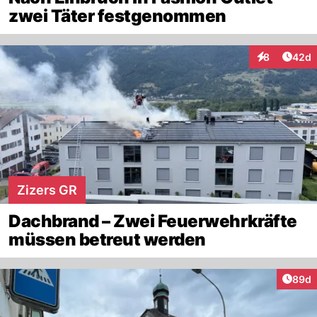
zwei Täter festgenommen
Artik
8
42d
Interaktionen
Zizers GR
Dachbrand – Zwei Feuerwehrkräfte
müssen betreut werden
Artik
89d