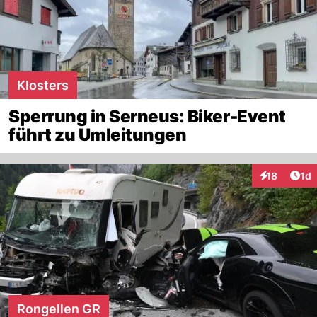
Klosters
Sperrung in Serneus: Biker-Event
führt zu Umleitungen
Art
18
1d
Interaktione
Rongellen GR