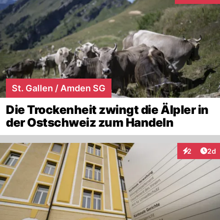
St. Gallen / Amden SG
Die Trockenheit zwingt die Älpler in
der Ostschweiz zum Handeln
Arti
2
2d
Interaktion