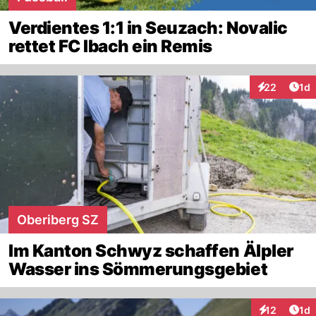
Verdientes 1:1 in Seuzach: Novalic
rettet FC Ibach ein Remis
Art
22
1d
Interaktione
Oberiberg SZ
Im Kanton Schwyz schaffen Älpler
Wasser ins Sömmerungsgebiet
Art
12
1d
Interaktione