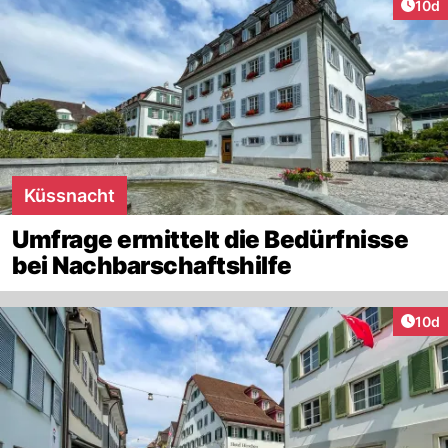
Artik
10d
Küssnacht
Umfrage ermittelt die Bedürfnisse
bei Nachbarschaftshilfe
Artik
10d