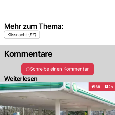
Mehr zum Thema:
Küssnacht (SZ)
Kommentare
Schreibe einen Kommentar
Weiterlesen
Arti
168
2h
Interaktionen