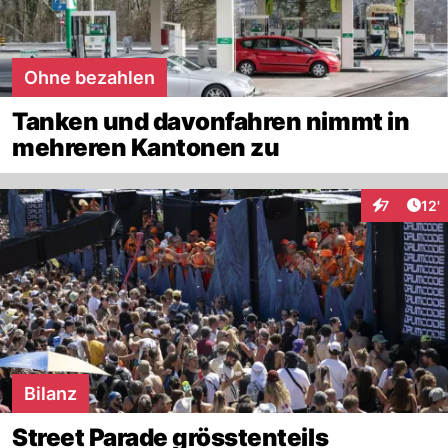
Ohne bezahlen
Tanken und davonfahren nimmt in
mehreren Kantonen zu
Arti
7
12'
Interaktion
Bilanz
Street Parade grösstenteils