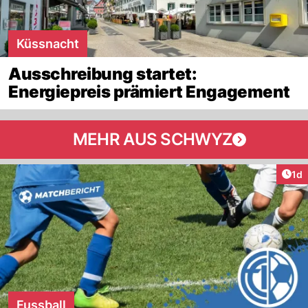
Küssnacht
Ausschreibung startet:
Energiepreis prämiert Engagement
MEHR AUS SCHWYZ
Art
1d
Fussball