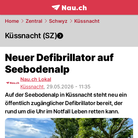
frontpage.
NAU.ch
Home
Zentral
Schwyz
Küssnacht
Küssnacht (SZ)
Neuer Defibrillator auf
Seebodenalp
Nau.ch Lokal
Küssnacht
,
29.05.2026 - 11:35
Auf der Seebodenalp in Küssnacht steht neu ein
öffentlich zugänglicher Defibrillator bereit, der
rund um die Uhr im Notfall Leben retten kann.