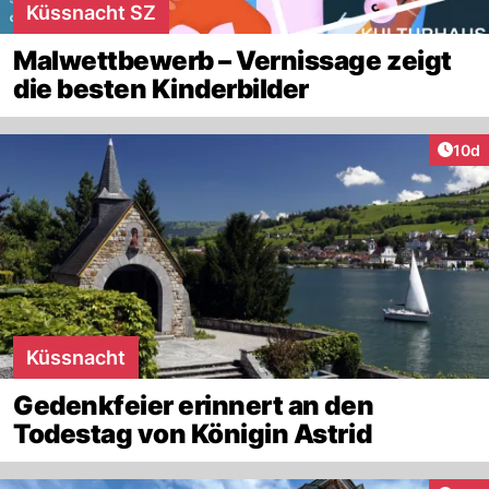
Küssnacht SZ
Malwettbewerb – Vernissage zeigt
die besten Kinderbilder
Artik
10d
Küssnacht
Gedenkfeier erinnert an den
Todestag von Königin Astrid