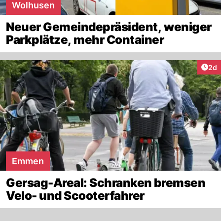
Wolhusen
Neuer Gemeindepräsident, weniger
Parkplätze, mehr Container
Arti
2d
Emmen
Gersag-Areal: Schranken bremsen
Velo- und Scooterfahrer