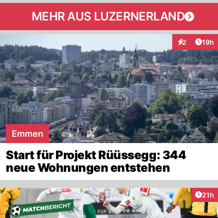
MEHR AUS LUZERNERLAND
Artik
2
19h
Interaktione
Emmen
Start für Projekt Rüüssegg: 344
neue Wohnungen entstehen
Artik
21h