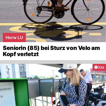
Horw LU
Seniorin (85) bei Sturz von Velo am
Kopf verletzt
Artik
33d