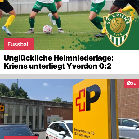
Fussball
Unglückliche Heimniederlage:
Kriens unterliegt Yverdon 0:2
Arti
2d