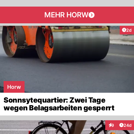
MEHR HORW
Arti
2d
Horw
Sonnsytequartier: Zwei Tage
wegen Belagsarbeiten gesperrt
Artik
9
24d
Interaktionen