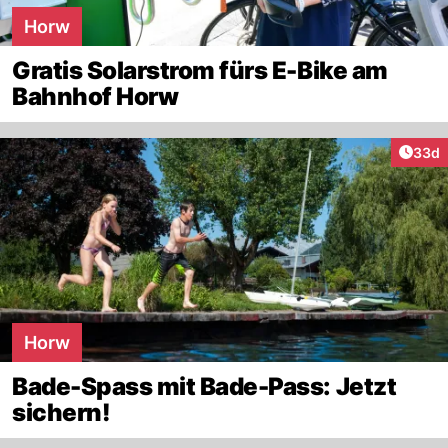
Horw
Gratis Solarstrom fürs E-Bike am
Bahnhof Horw
Artik
33d
Horw
Bade-Spass mit Bade-Pass: Jetzt
sichern!