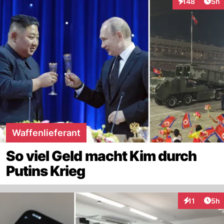
Arti
148
5h
Interaktionen
Waffenlieferant
So viel Geld macht Kim durch
Putins Krieg
Arti
11
5h
Interaktione