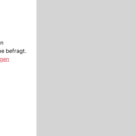
en
e befragt.
gen