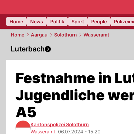
Home
News
Politik
Sport
People
Polizei
Home
Aargau
Solothurn
Wasseramt
Luterbach
Festnahme in Lu
Jugendliche wer
A5
Kantonspolizei Solothurn
Wasseramt
,
06.07.2024 - 15:20