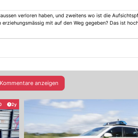
aussen verloren haben, und zweitens wo ist die Aufsichtspf
en erziehungsmässig mit auf den Weg gegeben? Das ist hoch
e Kommentare anzeigen
Artikel veröffentlicht:
0
2y
eraktionen