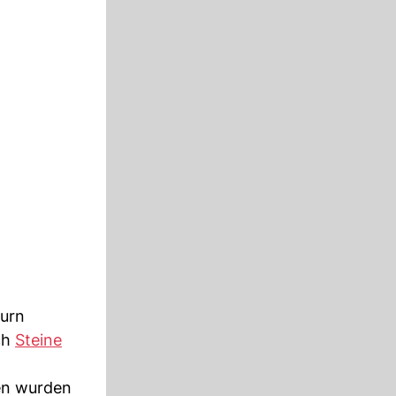
hurn
ch
Steine
en wurden