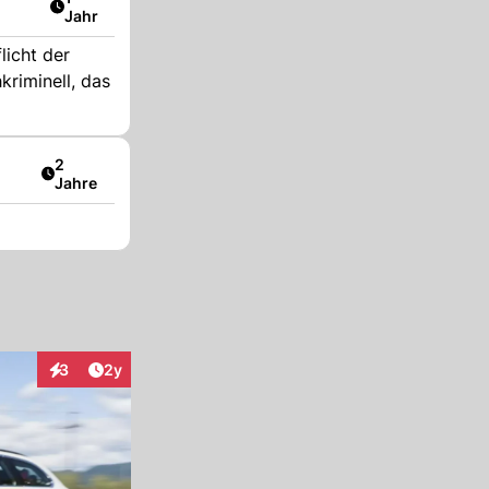
Jahr
licht der
kriminell, das
Artikel veröffentlicht:
2
Jahre
Artikel veröffentlicht:
3
2y
Interaktionen