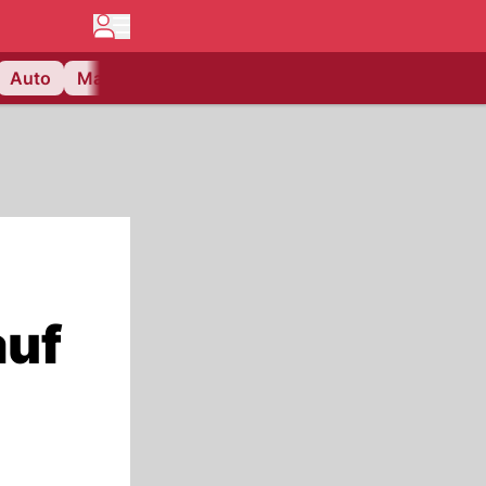
Auto
Matchcenter
Videos
Nau Plus
Lifestyle
auf