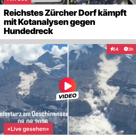
Reichstes Zürcher Dorf kämpft
mit Kotanalysen gegen
Hundedreck
Arti
54
3h
Interaktionen
«Live gesehen»