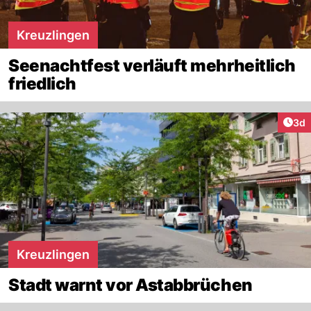
Kreuzlingen
Seenachtfest verläuft mehrheitlich
friedlich
Arti
3d
Kreuzlingen
Stadt warnt vor Astabbrüchen