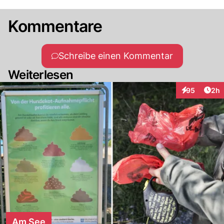
Kommentare
Schreibe einen Kommentar
Weiterlesen
Arti
95
2h
Interaktionen
Am See