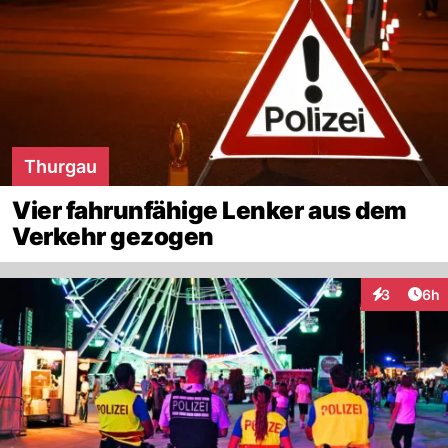
Thurgau
Vier fahrunfähige Lenker aus dem
Verkehr gezogen
Arti
3
6h
Interaktion