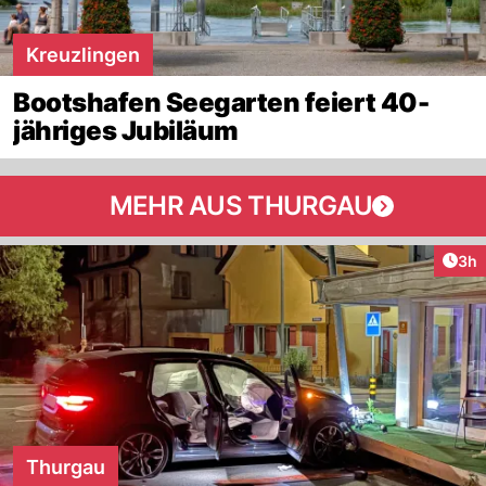
Kreuzlingen
Bootshafen Seegarten feiert 40-
jähriges Jubiläum
MEHR AUS THURGAU
Arti
3h
Thurgau