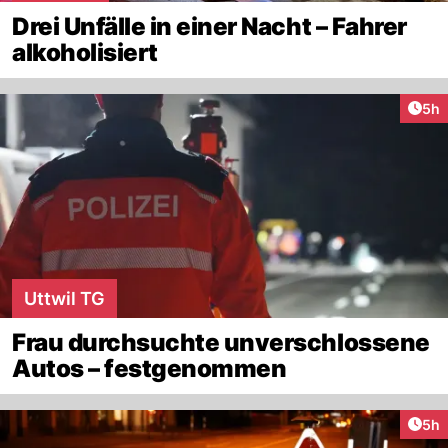
Drei Unfälle in einer Nacht – Fahrer
alkoholisiert
Arti
5h
Uttwil TG
Frau durchsuchte unverschlossene
Autos – festgenommen
Arti
5h